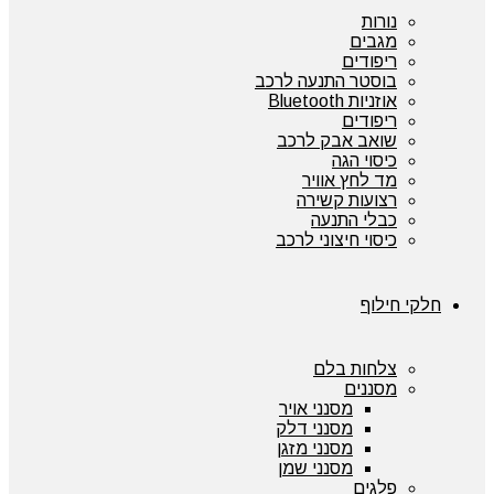
נורות
מגבים
ריפודים
בוסטר התנעה לרכב
אוזניות Bluetooth
ריפודים
שואב אבק לרכב
כיסוי הגה
מד לחץ אוויר
רצועות קשירה
כבלי התנעה
כיסוי חיצוני לרכב
חלקי חילוף
צלחות בלם
מסננים
מסנני אויר
מסנני דלק
מסנני מזגן
מסנני שמן
פלגים