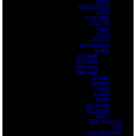
אטמים
בולמים ובלמים
גומיות
חימום וקירור
חלקי בודי
חשמל
כבלים
כימיקלים
מיסבים וברגים
מסננים
מסנני אויר
מסנני דלק
מסנני מזגן
מסנני שמן
מצמדים
משאבות
פלגים
פרונטים
צינורות
צלחות בלם
רפידות בלם
רצועות
כלי עבודה -DIY
כללי
מוצרי טיפוח וניקוי