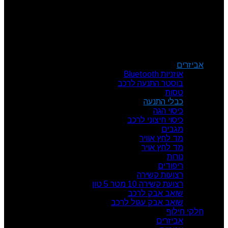
צור קשר
מרכז הזמנות: 09-7414718
קטגוריות מוצרים
אביזרים
אוזניות Bluetooth
בוסטר התנעה לרכב
טסות
כבלי התנעה
כיסוי הגה
כיסוי חיצוני לרכב
מגבים
מד לחץ אוויר
מד לחץ אויר
נורות
ריפודים
רצועות קשירה
רצועת קשירה 10 מטר 5 טון
שואב אבק לרכב
שואב אבק עגול לרכב
חלקי חילוף
אביזרים