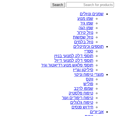
Search
שמנים ונוזלים
שמן מנוע
שמן גיר
שמן הגה
נוזל קירור
נוזל שמשות
נוזל בלמים
תוספים וכימיקלים
ספריי
תוספי דלק למנועי בנזין
תוספי דלק למנועי דיזל
תוספי פלאש מנוע רדיאטור וגיר
סיליקון וגריז
מוצרי טיפוח וניקוי
ווקס
פוליש
שמפו לרכב
טיפוח פלסטיק
טיפוח ריפודים ועור
טיפוח גלגלים
חידוש פנסים
אביזרים