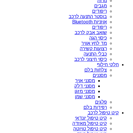
נורות
מגבים
ריפודים
בוסטר התנעה לרכב
אוזניות Bluetooth
ריפודים
שואב אבק לרכב
כיסוי הגה
מד לחץ אוויר
רצועות קשירה
כבלי התנעה
כיסוי חיצוני לרכב
חלקי חילוף
צלחות בלם
מסננים
מסנני אויר
מסנני דלק
מסנני מזגן
מסנני שמן
פלגים
רפידות בלם
קיט טיפול לרכב
קיט טיפול יונדאי
קיט טיפול מאזדה
קיט טיפול טויוטה