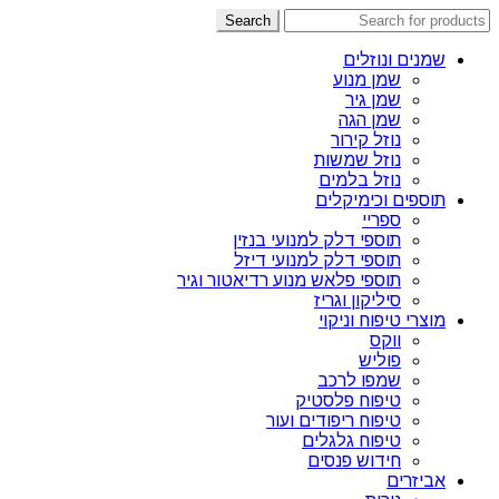
Search
שמנים ונוזלים
שמן מנוע
שמן גיר
שמן הגה
נוזל קירור
נוזל שמשות
נוזל בלמים
תוספים וכימיקלים
ספריי
תוספי דלק למנועי בנזין
תוספי דלק למנועי דיזל
תוספי פלאש מנוע רדיאטור וגיר
סיליקון וגריז
מוצרי טיפוח וניקוי
ווקס
פוליש
שמפו לרכב
טיפוח פלסטיק
טיפוח ריפודים ועור
טיפוח גלגלים
חידוש פנסים
אביזרים