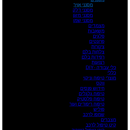
מסנני אויר
מסנני דלק
מסנני מזגן
מסנני שמן
מצמדים
משאבות
פלגים
פרונטים
צינורות
צלחות בלם
רפידות בלם
רצועות
כלי עבודה -DIY
כללי
מוצרי טיפוח וניקוי
ווקס
חידוש פנסים
טיפוח גלגלים
טיפוח פלסטיק
טיפוח ריפודים ועור
פוליש
שמפו לרכב
מצברים
קיט טיפול לרכב