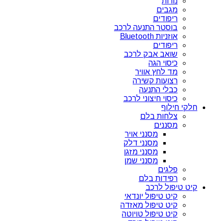
נורות
מגבים
ריפודים
בוסטר התנעה לרכב
אוזניות Bluetooth
ריפודים
שואב אבק לרכב
כיסוי הגה
מד לחץ אוויר
רצועות קשירה
כבלי התנעה
כיסוי חיצוני לרכב
חלקי חילוף
צלחות בלם
מסננים
מסנני אויר
מסנני דלק
מסנני מזגן
מסנני שמן
פלגים
רפידות בלם
קיט טיפול לרכב
קיט טיפול יונדאי
קיט טיפול מאזדה
קיט טיפול טויוטה