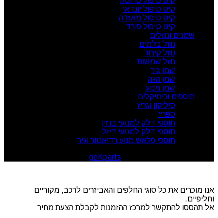
קיט טיפול טויוטה
קיט טיפול יונדאי
קיט טיפול מאזדה
קיט טיפול פורד
שמנים ונוזלים
נוזל בלמים
נוזל קירור
נוזל שמשות
שמן גיר
שמן הגה
שמן מנוע
תוספים וכימיקלים
סיליקון וגריז
ספריי
תוספי דלק למנועי בנזין
תוספי דלק למנועי דיזל
תוספי פלאש מנוע רדיאטור וגיר
goKparts
. All rights reserved
© 2026
אנו מוכרים את כל סוגי החלפים והאביזרים לרכב, מקוריים
וחליפיים.
אל תהססו להתקשר למרכז ההזמנות לקבלת הצעת מחיר