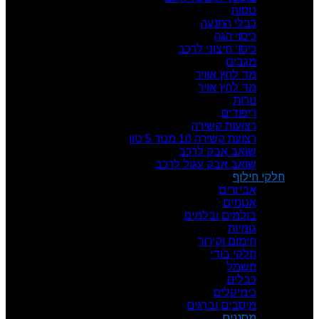
טסות
כבלי התנעה
כיסוי הגה
כיסוי חיצוני לרכב
מגבים
מד לחץ אוויר
מד לחץ אויר
נורות
ריפודים
רצועות קשירה
רצועת קשירה 10 מטר 5 טון
שואב אבק לרכב
שואב אבק עגול לרכב
חלקי חילוף
אביזרים
אטמים
בולמים ובלמים
גומיות
חימום וקירור
חלקי בודי
חשמל
כבלים
כימיקלים
מיסבים וברגים
מסננים