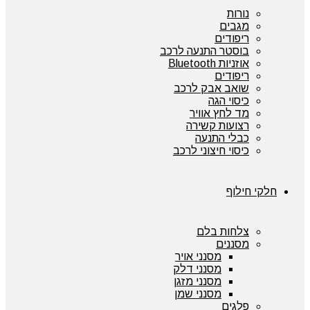
נורות
מגבים
ריפודים
בוסטר התנעה לרכב
אוזניות Bluetooth
ריפודים
שואב אבק לרכב
כיסוי הגה
מד לחץ אוויר
רצועות קשירה
כבלי התנעה
כיסוי חיצוני לרכב
חלקי חילוף
צלחות בלם
מסננים
מסנני אויר
מסנני דלק
מסנני מזגן
מסנני שמן
פלגים