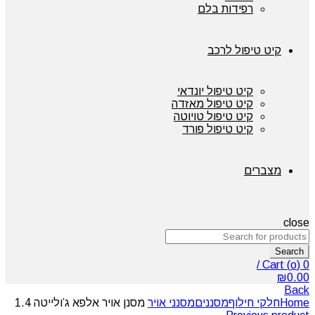
רפידות בלם
קיט טיפול לרכב
קיט טיפול יונדאי
קיט טיפול מאזדה
קיט טיפול טויוטה
קיט טיפול פורד
מצברים
close
Search
/
Cart (
o
)
0
₪
0.00
Back
Home
חלקי חילוף
מסננים
מסנני אויר
מסנן אויר אלפא ג’ולייטה 1.4