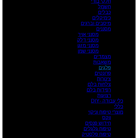
חלקי בודי
חשמל
כבלים
כימיקלים
מיסבים וברגים
מסננים
מסנני אויר
מסנני דלק
מסנני מזגן
מסנני שמן
מצמדים
משאבות
פלגים
פרונטים
צינורות
צלחות בלם
רפידות בלם
רצועות
כלי עבודה -DIY
כללי
מוצרי טיפוח וניקוי
ווקס
חידוש פנסים
טיפוח גלגלים
טיפוח פלסטיק