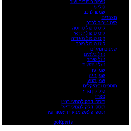
טיפוח ריפודים ועור
פוליש
שמפו לרכב
מצברים
קיט טיפול לרכב
קיט טיפול טויוטה
קיט טיפול יונדאי
קיט טיפול מאזדה
קיט טיפול פורד
שמנים ונוזלים
נוזל בלמים
נוזל קירור
נוזל שמשות
שמן גיר
שמן הגה
שמן מנוע
תוספים וכימיקלים
סיליקון וגריז
ספריי
תוספי דלק למנועי בנזין
תוספי דלק למנועי דיזל
תוספי פלאש מנוע רדיאטור וגיר
goKparts
. All rights reserved
© 2026