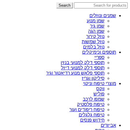
Search
שמנים ונוזלים
שמן מנוע
שמן גיר
שמן הגה
נוזל קירור
נוזל שמשות
נוזל בלמים
תוספים וכימיקלים
ספריי
תוספי דלק למנועי בנזין
תוספי דלק למנועי דיזל
תוספי פלאש מנוע רדיאטור וגיר
סיליקון וגריז
מוצרי טיפוח וניקוי
ווקס
פוליש
שמפו לרכב
טיפוח פלסטיק
טיפוח ריפודים ועור
טיפוח גלגלים
חידוש פנסים
אביזרים