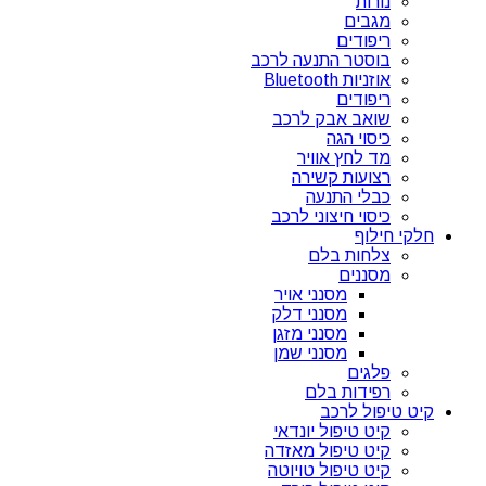
נורות
מגבים
ריפודים
בוסטר התנעה לרכב
אוזניות Bluetooth
ריפודים
שואב אבק לרכב
כיסוי הגה
מד לחץ אוויר
רצועות קשירה
כבלי התנעה
כיסוי חיצוני לרכב
חלקי חילוף
צלחות בלם
מסננים
מסנני אויר
מסנני דלק
מסנני מזגן
מסנני שמן
פלגים
רפידות בלם
קיט טיפול לרכב
קיט טיפול יונדאי
קיט טיפול מאזדה
קיט טיפול טויוטה