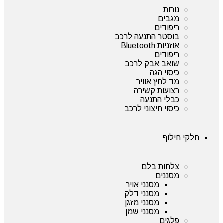
נורות
מגבים
ריפודים
בוסטר התנעה לרכב
אוזניות Bluetooth
ריפודים
שואב אבק לרכב
כיסוי הגה
מד לחץ אוויר
רצועות קשירה
כבלי התנעה
כיסוי חיצוני לרכב
חלקי חילוף
צלחות בלם
מסננים
מסנני אויר
מסנני דלק
מסנני מזגן
מסנני שמן
פלגים