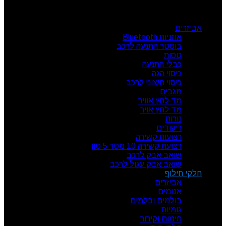
קטגוריות מוצרים
אביזרים
אוזניות Bluetooth
בוסטר התנעה לרכב
טסות
כבלי התנעה
כיסוי הגה
כיסוי חיצוני לרכב
מגבים
מד לחץ אוויר
מד לחץ אויר
נורות
ריפודים
רצועות קשירה
רצועת קשירה 10 מטר 5 טון
שואב אבק לרכב
שואב אבק עגול לרכב
חלקי חילוף
אביזרים
אטמים
בולמים ובלמים
גומיות
חימום וקירור