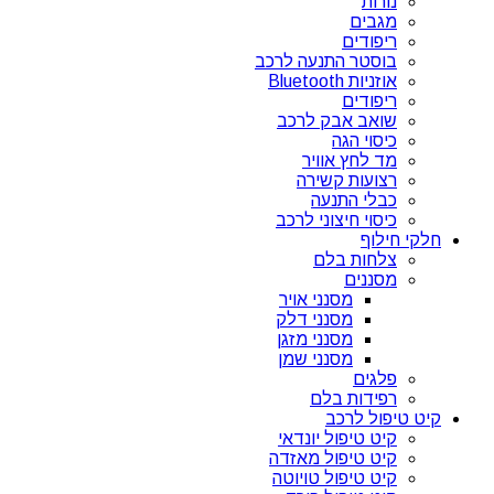
נורות
מגבים
ריפודים
בוסטר התנעה לרכב
אוזניות Bluetooth
ריפודים
שואב אבק לרכב
כיסוי הגה
מד לחץ אוויר
רצועות קשירה
כבלי התנעה
כיסוי חיצוני לרכב
חלקי חילוף
צלחות בלם
מסננים
מסנני אויר
מסנני דלק
מסנני מזגן
מסנני שמן
פלגים
רפידות בלם
קיט טיפול לרכב
קיט טיפול יונדאי
קיט טיפול מאזדה
קיט טיפול טויוטה