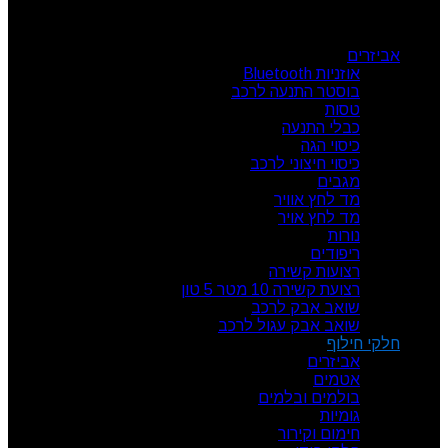
קטגוריות מוצרים
אביזרים
אוזניות Bluetooth
בוסטר התנעה לרכב
טסות
כבלי התנעה
כיסוי הגה
כיסוי חיצוני לרכב
מגבים
מד לחץ אוויר
מד לחץ אויר
נורות
ריפודים
רצועות קשירה
רצועת קשירה 10 מטר 5 טון
שואב אבק לרכב
שואב אבק עגול לרכב
חלקי חילוף
אביזרים
אטמים
בולמים ובלמים
גומיות
חימום וקירור