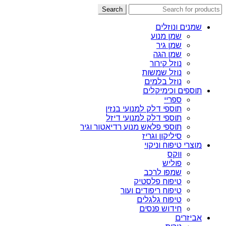
Search
שמנים ונוזלים
שמן מנוע
שמן גיר
שמן הגה
נוזל קירור
נוזל שמשות
נוזל בלמים
תוספים וכימיקלים
ספריי
תוספי דלק למנועי בנזין
תוספי דלק למנועי דיזל
תוספי פלאש מנוע רדיאטור וגיר
סיליקון וגריז
מוצרי טיפוח וניקוי
ווקס
פוליש
שמפו לרכב
טיפוח פלסטיק
טיפוח ריפודים ועור
טיפוח גלגלים
חידוש פנסים
אביזרים