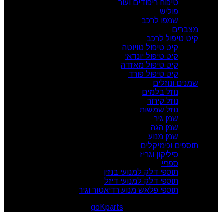
טיפוח ריפודים ועור
פוליש
שמפו לרכב
מצברים
קיט טיפול לרכב
קיט טיפול טויוטה
קיט טיפול יונדאי
קיט טיפול מאזדה
קיט טיפול פורד
שמנים ונוזלים
נוזל בלמים
נוזל קירור
נוזל שמשות
שמן גיר
שמן הגה
שמן מנוע
תוספים וכימיקלים
סיליקון וגריז
ספריי
תוספי דלק למנועי בנזין
תוספי דלק למנועי דיזל
תוספי פלאש מנוע רדיאטור וגיר
goKparts
. All rights reserved
© 2026