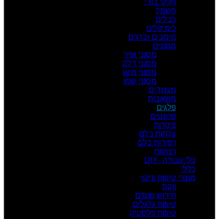
חלקי בודי
חשמל
כבלים
כימיקלים
מיסבים וברגים
מסננים
מסנני אויר
מסנני דלק
מסנני מזגן
מסנני שמן
מצמדים
משאבות
פלגים
פרונטים
צינורות
צלחות בלם
רפידות בלם
רצועות
כלי עבודה -DIY
כללי
מוצרי טיפוח וניקוי
ווקס
חידוש פנסים
טיפוח גלגלים
טיפוח פלסטיק