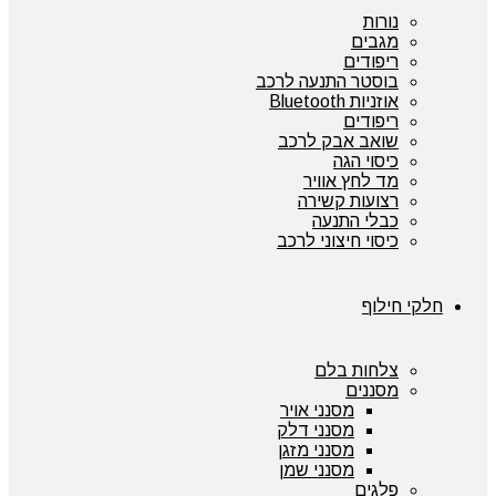
נורות
מגבים
ריפודים
בוסטר התנעה לרכב
אוזניות Bluetooth
ריפודים
שואב אבק לרכב
כיסוי הגה
מד לחץ אוויר
רצועות קשירה
כבלי התנעה
כיסוי חיצוני לרכב
חלקי חילוף
צלחות בלם
מסננים
מסנני אויר
מסנני דלק
מסנני מזגן
מסנני שמן
פלגים