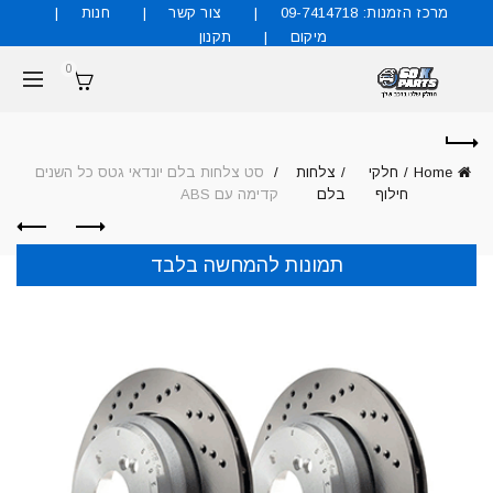
מרכז הזמנות: 09-7414718
צור קשר
חנות
מיקום
תקנון
0
Home
חלקי
צלחות
סט צלחות בלם יונדאי גטס כל השנים
חילוף
בלם
קדימה עם ABS
תמונות להמחשה בלבד