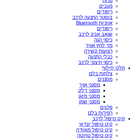
נורות
מגבים
ריפודים
בוסטר התנעה לרכב
אוזניות Bluetooth
ריפודים
שואב אבק לרכב
כיסוי הגה
מד לחץ אוויר
רצועות קשירה
כבלי התנעה
כיסוי חיצוני לרכב
חלקי חילוף
צלחות בלם
מסננים
מסנני אויר
מסנני דלק
מסנני מזגן
מסנני שמן
פלגים
רפידות בלם
קיט טיפול לרכב
קיט טיפול יונדאי
קיט טיפול מאזדה
קיט טיפול טויוטה