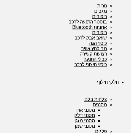
נורות
מגבים
ריפודים
בוסטר התנעה לרכב
אוזניות Bluetooth
ריפודים
שואב אבק לרכב
כיסוי הגה
מד לחץ אוויר
רצועות קשירה
כבלי התנעה
כיסוי חיצוני לרכב
חלקי חילוף
צלחות בלם
מסננים
מסנני אויר
מסנני דלק
מסנני מזגן
מסנני שמן
פלגים