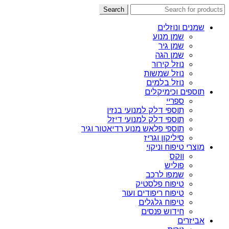
Search
שמנים ונוזלים
שמן מנוע
שמן גיר
שמן הגה
נוזל קירור
נוזל שמשות
נוזל בלמים
תוספים וכימיקלים
ספריי
תוספי דלק למנועי בנזין
תוספי דלק למנועי דיזל
תוספי פלאש מנוע רדיאטור וגיר
סיליקון וגריז
מוצרי טיפוח וניקוי
ווקס
פוליש
שמפו לרכב
טיפוח פלסטיק
טיפוח ריפודים ועור
טיפוח גלגלים
חידוש פנסים
אביזרים