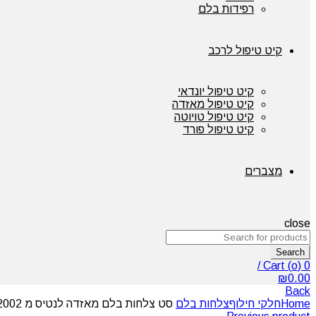
רפידות בלם
קיט טיפול לרכב
קיט טיפול יונדאי
קיט טיפול מאזדה
קיט טיפול טויוטה
קיט טיפול פורד
מצברים
close
Search
/
Cart (
o
)
0
₪
0.00
Back
Home
חלקי חילוף
צלחות בלם
סט צלחות בלם מאזדה לנטיס מ 2002 אחורה Landmark