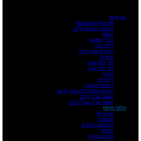
קטגוריות מוצרים
אביזרים
אוזניות Bluetooth
בוסטר התנעה לרכב
טסות
כבלי התנעה
כיסוי הגה
כיסוי חיצוני לרכב
מגבים
מד לחץ אוויר
מד לחץ אויר
נורות
ריפודים
רצועות קשירה
רצועת קשירה 10 מטר 5 טון
שואב אבק לרכב
שואב אבק עגול לרכב
חלקי חילוף
אביזרים
אטמים
בולמים ובלמים
גומיות
חימום וקירור