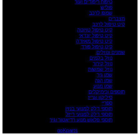
טיפוח ריפודים ועור
פוליש
שמפו לרכב
מצברים
קיט טיפול לרכב
קיט טיפול טויוטה
קיט טיפול יונדאי
קיט טיפול מאזדה
קיט טיפול פורד
שמנים ונוזלים
נוזל בלמים
נוזל קירור
נוזל שמשות
שמן גיר
שמן הגה
שמן מנוע
תוספים וכימיקלים
סיליקון וגריז
ספריי
תוספי דלק למנועי בנזין
תוספי דלק למנועי דיזל
תוספי פלאש מנוע רדיאטור וגיר
goKparts
. All rights reserved
© 2026