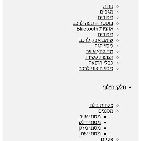
נורות
מגבים
ריפודים
בוסטר התנעה לרכב
אוזניות Bluetooth
ריפודים
שואב אבק לרכב
כיסוי הגה
מד לחץ אוויר
רצועות קשירה
כבלי התנעה
כיסוי חיצוני לרכב
חלקי חילוף
צלחות בלם
מסננים
מסנני אויר
מסנני דלק
מסנני מזגן
מסנני שמן
פלגים