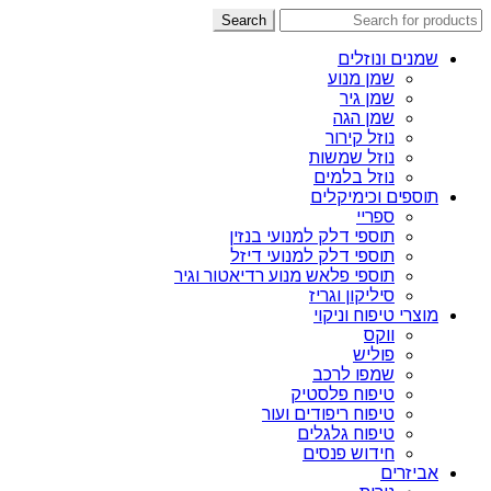
Search
שמנים ונוזלים
שמן מנוע
שמן גיר
שמן הגה
נוזל קירור
נוזל שמשות
נוזל בלמים
תוספים וכימיקלים
ספריי
תוספי דלק למנועי בנזין
תוספי דלק למנועי דיזל
תוספי פלאש מנוע רדיאטור וגיר
סיליקון וגריז
מוצרי טיפוח וניקוי
ווקס
פוליש
שמפו לרכב
טיפוח פלסטיק
טיפוח ריפודים ועור
טיפוח גלגלים
חידוש פנסים
אביזרים