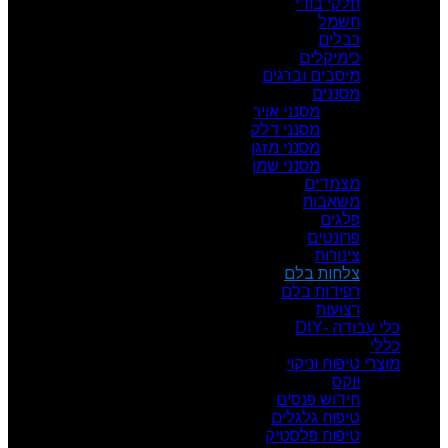
חלקי בודי
חשמל
כבלים
כימיקלים
מיסבים וברגים
מסננים
מסנני אויר
מסנני דלק
מסנני מזגן
מסנני שמן
מצמדים
משאבות
פלגים
פרונטים
צינורות
צלחות בלם
רפידות בלם
רצועות
כלי עבודה -DIY
כללי
מוצרי טיפוח וניקוי
ווקס
חידוש פנסים
טיפוח גלגלים
טיפוח פלסטיק