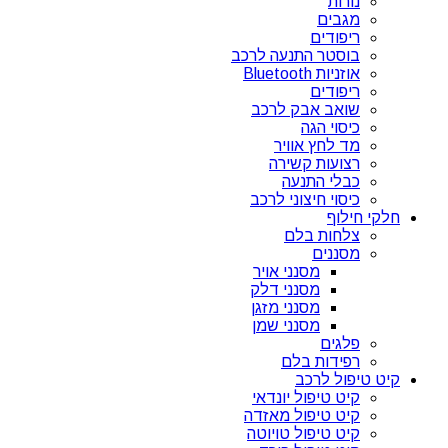
נורות
מגבים
ריפודים
בוסטר התנעה לרכב
אוזניות Bluetooth
ריפודים
שואב אבק לרכב
כיסוי הגה
מד לחץ אוויר
רצועות קשירה
כבלי התנעה
כיסוי חיצוני לרכב
חלקי חילוף
צלחות בלם
מסננים
מסנני אויר
מסנני דלק
מסנני מזגן
מסנני שמן
פלגים
רפידות בלם
קיט טיפול לרכב
קיט טיפול יונדאי
קיט טיפול מאזדה
קיט טיפול טויוטה