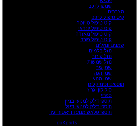
פוליש
שמפו לרכב
מצברים
קיט טיפול לרכב
קיט טיפול טויוטה
קיט טיפול יונדאי
קיט טיפול מאזדה
קיט טיפול פורד
שמנים ונוזלים
נוזל בלמים
נוזל קירור
נוזל שמשות
שמן גיר
שמן הגה
שמן מנוע
תוספים וכימיקלים
סיליקון וגריז
ספריי
תוספי דלק למנועי בנזין
תוספי דלק למנועי דיזל
תוספי פלאש מנוע רדיאטור וגיר
goKparts
. All rights reserved
© 2026