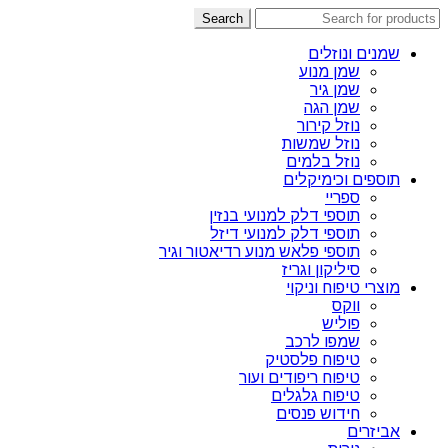
Search
שמנים ונוזלים
שמן מנוע
שמן גיר
שמן הגה
נוזל קירור
נוזל שמשות
נוזל בלמים
תוספים וכימיקלים
ספריי
תוספי דלק למנועי בנזין
תוספי דלק למנועי דיזל
תוספי פלאש מנוע רדיאטור וגיר
סיליקון וגריז
מוצרי טיפוח וניקוי
ווקס
פוליש
שמפו לרכב
טיפוח פלסטיק
טיפוח ריפודים ועור
טיפוח גלגלים
חידוש פנסים
אביזרים