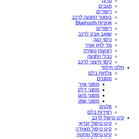
נורות
מגבים
ריפודים
בוסטר התנעה לרכב
אוזניות Bluetooth
ריפודים
שואב אבק לרכב
כיסוי הגה
מד לחץ אוויר
רצועות קשירה
כבלי התנעה
כיסוי חיצוני לרכב
חלקי חילוף
צלחות בלם
מסננים
מסנני אויר
מסנני דלק
מסנני מזגן
מסנני שמן
פלגים
רפידות בלם
קיט טיפול לרכב
קיט טיפול יונדאי
קיט טיפול מאזדה
קיט טיפול טויוטה