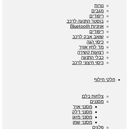
נורות
מגבים
ריפודים
בוסטר התנעה לרכב
אוזניות Bluetooth
ריפודים
שואב אבק לרכב
כיסוי הגה
מד לחץ אוויר
רצועות קשירה
כבלי התנעה
כיסוי חיצוני לרכב
חלקי חילוף
צלחות בלם
מסננים
מסנני אויר
מסנני דלק
מסנני מזגן
מסנני שמן
פלגים