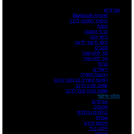
אביזרים
אוזניות Bluetooth
בוסטר התנעה לרכב
טסות
כבלי התנעה
כיסוי הגה
כיסוי חיצוני לרכב
מגבים
מד לחץ אוויר
מד לחץ אויר
נורות
ריפודים
רצועות קשירה
רצועת קשירה 10 מטר 5 טון
שואב אבק לרכב
שואב אבק עגול לרכב
חלקי חילוף
אביזרים
אטמים
בולמים ובלמים
גומיות
חימום וקירור
חלקי בודי
חשמל