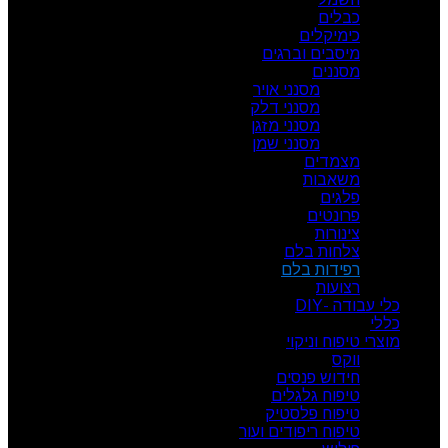
כבלים
כימיקלים
מיסבים וברגים
מסננים
מסנני אויר
מסנני דלק
מסנני מזגן
מסנני שמן
מצמדים
משאבות
פלגים
פרונטים
צינורות
צלחות בלם
רפידות בלם
רצועות
כלי עבודה -DIY
כללי
מוצרי טיפוח וניקוי
ווקס
חידוש פנסים
טיפוח גלגלים
טיפוח פלסטיק
טיפוח ריפודים ועור