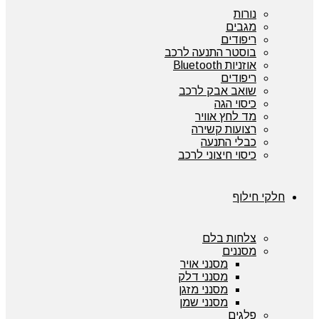
נורות
מגבים
ריפודים
בוסטר התנעה לרכב
אוזניות Bluetooth
ריפודים
שואב אבק לרכב
כיסוי הגה
מד לחץ אוויר
רצועות קשירה
כבלי התנעה
כיסוי חיצוני לרכב
חלקי חילוף
צלחות בלם
מסננים
מסנני אויר
מסנני דלק
מסנני מזגן
מסנני שמן
פלגים