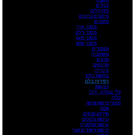
כבלים
כימיקלים
מיסבים וברגים
מסננים
מסנני אויר
מסנני דלק
מסנני מזגן
מסנני שמן
מצמדים
משאבות
פלגים
פרונטים
צינורות
צלחות בלם
רפידות בלם
רצועות
כלי עבודה -DIY
כללי
מוצרי טיפוח וניקוי
ווקס
חידוש פנסים
טיפוח גלגלים
טיפוח פלסטיק
טיפוח ריפודים ועור