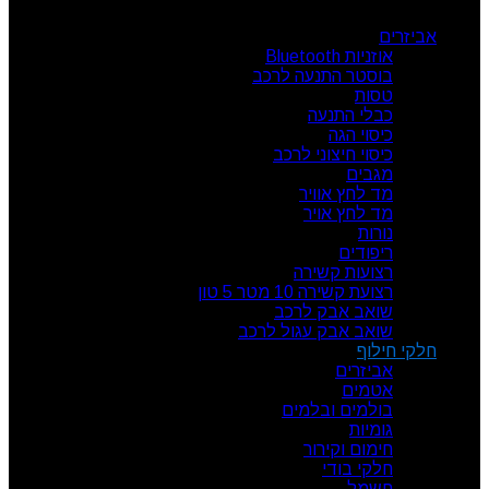
אביזרים
אוזניות Bluetooth
בוסטר התנעה לרכב
טסות
כבלי התנעה
כיסוי הגה
כיסוי חיצוני לרכב
מגבים
מד לחץ אוויר
מד לחץ אויר
נורות
ריפודים
רצועות קשירה
רצועת קשירה 10 מטר 5 טון
שואב אבק לרכב
שואב אבק עגול לרכב
חלקי חילוף
אביזרים
אטמים
בולמים ובלמים
גומיות
חימום וקירור
חלקי בודי
חשמל