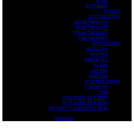
פוליש
שמפו לרכב
מצברים
קיט טיפול לרכב
קיט טיפול טויוטה
קיט טיפול יונדאי
קיט טיפול מאזדה
קיט טיפול פורד
שמנים ונוזלים
נוזל בלמים
נוזל קירור
נוזל שמשות
שמן גיר
שמן הגה
שמן מנוע
תוספים וכימיקלים
סיליקון וגריז
ספריי
תוספי דלק למנועי בנזין
תוספי דלק למנועי דיזל
תוספי פלאש מנוע רדיאטור וגיר
goKparts
. All rights reserved
© 2026