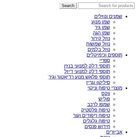
Search
שמנים ונוזלים
שמן מנוע
שמן גיר
שמן הגה
נוזל קירור
נוזל שמשות
נוזל בלמים
תוספים וכימיקלים
ספריי
תוספי דלק למנועי בנזין
תוספי דלק למנועי דיזל
תוספי פלאש מנוע רדיאטור וגיר
סיליקון וגריז
מוצרי טיפוח וניקוי
ווקס
פוליש
שמפו לרכב
טיפוח פלסטיק
טיפוח ריפודים ועור
טיפוח גלגלים
חידוש פנסים
אביזרים