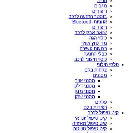
נורות
מגבים
ריפודים
בוסטר התנעה לרכב
אוזניות Bluetooth
ריפודים
שואב אבק לרכב
כיסוי הגה
מד לחץ אוויר
רצועות קשירה
כבלי התנעה
כיסוי חיצוני לרכב
חלקי חילוף
צלחות בלם
מסננים
מסנני אויר
מסנני דלק
מסנני מזגן
מסנני שמן
פלגים
רפידות בלם
קיט טיפול לרכב
קיט טיפול יונדאי
קיט טיפול מאזדה
קיט טיפול טויוטה