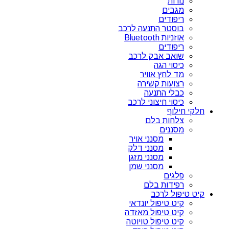
נורות
מגבים
ריפודים
בוסטר התנעה לרכב
אוזניות Bluetooth
ריפודים
שואב אבק לרכב
כיסוי הגה
מד לחץ אוויר
רצועות קשירה
כבלי התנעה
כיסוי חיצוני לרכב
חלקי חילוף
צלחות בלם
מסננים
מסנני אויר
מסנני דלק
מסנני מזגן
מסנני שמן
פלגים
רפידות בלם
קיט טיפול לרכב
קיט טיפול יונדאי
קיט טיפול מאזדה
קיט טיפול טויוטה