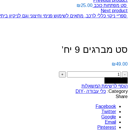
Previous product
סט מפתחות כוכב
25.00
₪
Next product
ספריי ניקוי כללי לרכב, מתאים לשימוש פנימי וחיצוני וגם לניקיון ביתי כמות גדולה במיוחד 1
Click to enlarge
סט מברגים 9 יח’
₪
49.00
Add to cart
הוסף לרשימת המשאלות
Category:
כלי עבודה -DIY
Share
Facebook
Twitter
Google
Email
Pinterest