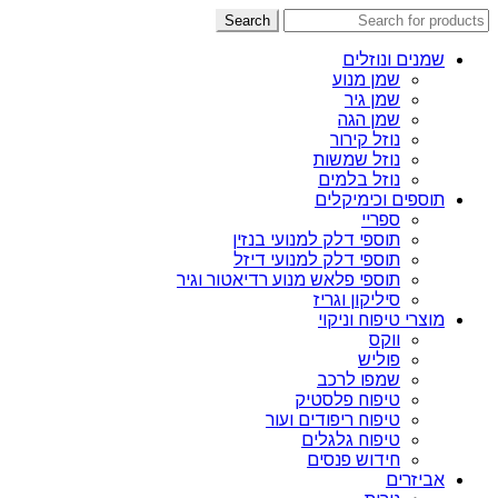
Search
שמנים ונוזלים
שמן מנוע
שמן גיר
שמן הגה
נוזל קירור
נוזל שמשות
נוזל בלמים
תוספים וכימיקלים
ספריי
תוספי דלק למנועי בנזין
תוספי דלק למנועי דיזל
תוספי פלאש מנוע רדיאטור וגיר
סיליקון וגריז
מוצרי טיפוח וניקוי
ווקס
פוליש
שמפו לרכב
טיפוח פלסטיק
טיפוח ריפודים ועור
טיפוח גלגלים
חידוש פנסים
אביזרים