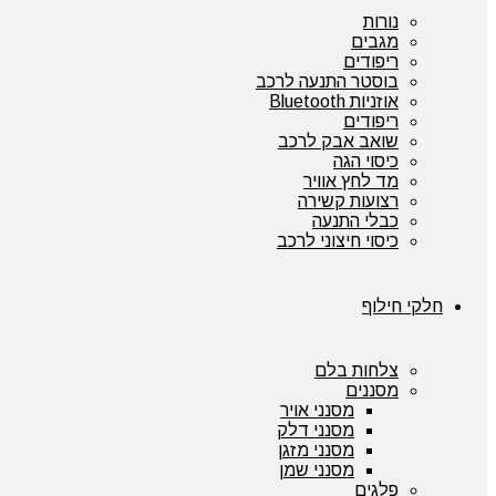
נורות
מגבים
ריפודים
בוסטר התנעה לרכב
אוזניות Bluetooth
ריפודים
שואב אבק לרכב
כיסוי הגה
מד לחץ אוויר
רצועות קשירה
כבלי התנעה
כיסוי חיצוני לרכב
חלקי חילוף
צלחות בלם
מסננים
מסנני אויר
מסנני דלק
מסנני מזגן
מסנני שמן
פלגים