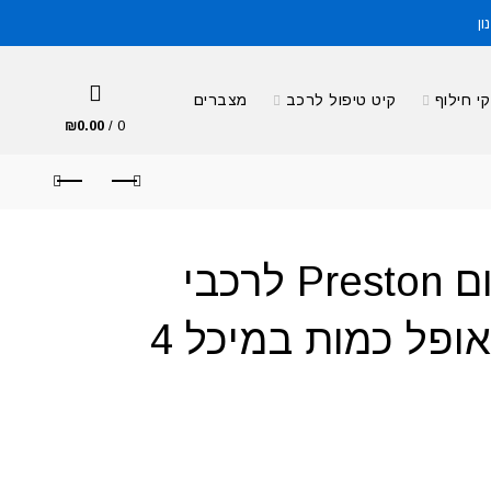
ון
י חילוף
קיט טיפול לרכב
מצברים
₪
0.00
/
0
נוזל קירור כתום Preston לרכבי
Gm שברולט אופל כמות במיכל 4