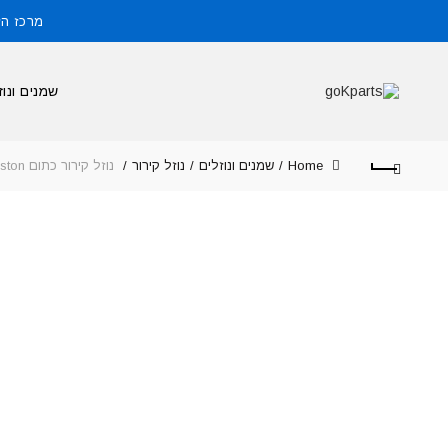
מרכז הזמנות: 
שמנים ונוז
Home
שמנים ונוזלים
נוזל קירור
נוזל קירור כתום Preston לרכבי Gm שברולט אופל כמות במיכל 4 ליטר