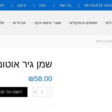
09-7414718
צור קשר
חנות
מיקום
תקנ
לים
תוספים וכימיקלים
מוצרי טיפוח וניקוי
אביזרים
חלק
יטר
שמן גיר אוטומט דק
₪
58.00
DD TO CART