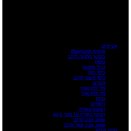
שישי: 08:00 - 13:00
צור קשר
מרכז הזמנות: 09-7414718
קטגוריות מוצרים
אביזרים
אוזניות Bluetooth
בוסטר התנעה לרכב
טסות
כבלי התנעה
כיסוי הגה
כיסוי חיצוני לרכב
מגבים
מד לחץ אוויר
מד לחץ אויר
נורות
ריפודים
רצועות קשירה
רצועת קשירה 10 מטר 5 טון
שואב אבק לרכב
שואב אבק עגול לרכב
חלקי חילוף