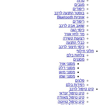
נורות
מגבים
ריפודים
בוסטר התנעה לרכב
אוזניות Bluetooth
ריפודים
שואב אבק לרכב
כיסוי הגה
מד לחץ אוויר
רצועות קשירה
כבלי התנעה
כיסוי חיצוני לרכב
חלקי חילוף
צלחות בלם
מסננים
מסנני אויר
מסנני דלק
מסנני מזגן
מסנני שמן
פלגים
רפידות בלם
קיט טיפול לרכב
קיט טיפול יונדאי
קיט טיפול מאזדה
קיט טיפול טויוטה