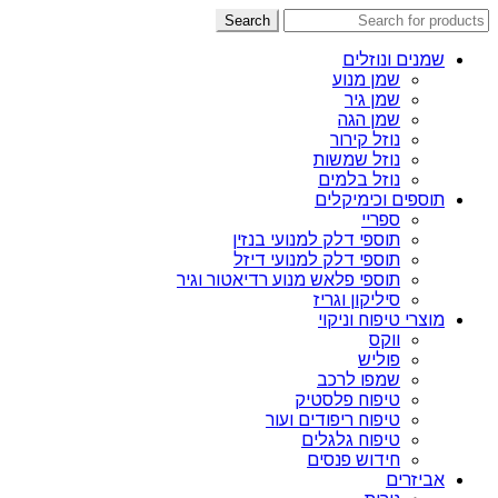
Search
שמנים ונוזלים
שמן מנוע
שמן גיר
שמן הגה
נוזל קירור
נוזל שמשות
נוזל בלמים
תוספים וכימיקלים
ספריי
תוספי דלק למנועי בנזין
תוספי דלק למנועי דיזל
תוספי פלאש מנוע רדיאטור וגיר
סיליקון וגריז
מוצרי טיפוח וניקוי
ווקס
פוליש
שמפו לרכב
טיפוח פלסטיק
טיפוח ריפודים ועור
טיפוח גלגלים
חידוש פנסים
אביזרים