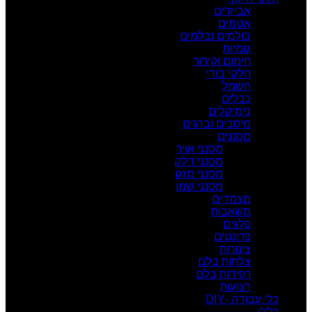
אביזרים
אטמים
בולמים ובלמים
גומיות
חימום וקירור
חלקי בודי
חשמל
כבלים
כימיקלים
מיסבים וברגים
מסננים
מסנני אויר
מסנני דלק
מסנני מזגן
מסנני שמן
מצמדים
משאבות
פלגים
פרונטים
צינורות
צלחות בלם
רפידות בלם
רצועות
כלי עבודה -DIY
כללי