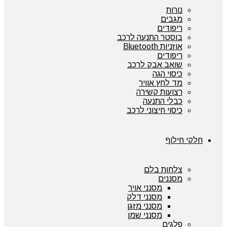
נורות
מגבים
ריפודים
בוסטר התנעה לרכב
אוזניות Bluetooth
ריפודים
שואב אבק לרכב
כיסוי הגה
מד לחץ אוויר
רצועות קשירה
כבלי התנעה
כיסוי חיצוני לרכב
חלקי חילוף
צלחות בלם
מסננים
מסנני אויר
מסנני דלק
מסנני מזגן
מסנני שמן
פלגים