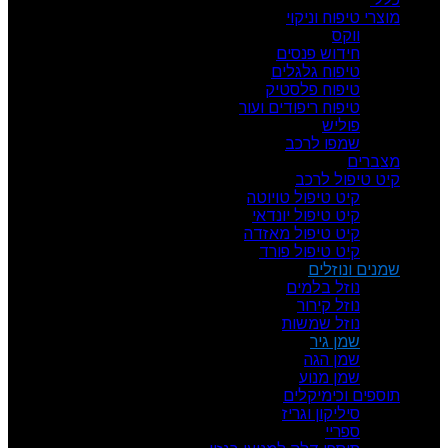
מוצרי טיפוח וניקוי
ווקס
חידוש פנסים
טיפוח גלגלים
טיפוח פלסטיק
טיפוח ריפודים ועור
פוליש
שמפו לרכב
מצברים
קיט טיפול לרכב
קיט טיפול טויוטה
קיט טיפול יונדאי
קיט טיפול מאזדה
קיט טיפול פורד
שמנים ונוזלים
נוזל בלמים
נוזל קירור
נוזל שמשות
שמן גיר
שמן הגה
שמן מנוע
תוספים וכימיקלים
סיליקון וגריז
ספריי