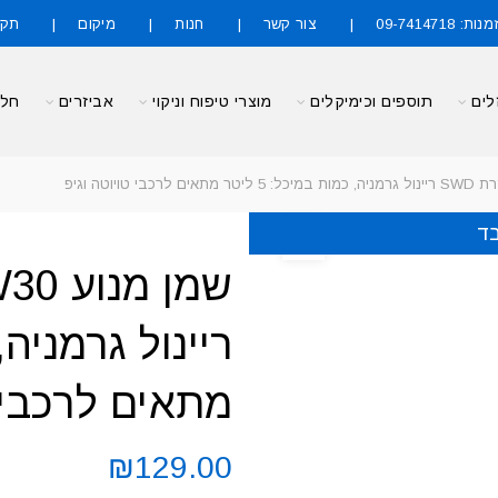
09-7414718
צור קשר
חנות
מיקום
תקנ
לים
תוספים וכימיקלים
מוצרי טיפוח וניקוי
אביזרים
חלק
ד
מתאים לרכבי ט
₪
129.00