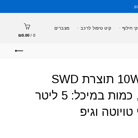
ון
י חילוף
קיט טיפול לרכב
מצברים
₪
0.00
/
0
שמן מנוע 10W30 תוצרת SWD
ריינול גרמניה, כמות במיכל: 5 ליטר
ויוטה וגיפ