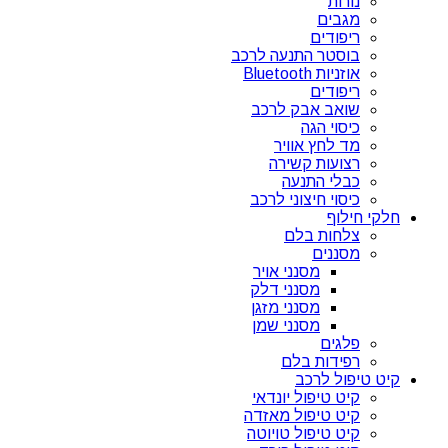
נורות
מגבים
ריפודים
בוסטר התנעה לרכב
אוזניות Bluetooth
ריפודים
שואב אבק לרכב
כיסוי הגה
מד לחץ אוויר
רצועות קשירה
כבלי התנעה
כיסוי חיצוני לרכב
חלקי חילוף
צלחות בלם
מסננים
מסנני אויר
מסנני דלק
מסנני מזגן
מסנני שמן
פלגים
רפידות בלם
קיט טיפול לרכב
קיט טיפול יונדאי
קיט טיפול מאזדה
קיט טיפול טויוטה