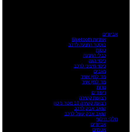
צור קשר
מרכז הזמנות: 09-7414718
קטגוריות מוצרים
אביזרים
אוזניות Bluetooth
בוסטר התנעה לרכב
טסות
כבלי התנעה
כיסוי הגה
כיסוי חיצוני לרכב
מגבים
מד לחץ אוויר
מד לחץ אויר
נורות
ריפודים
רצועות קשירה
רצועת קשירה 10 מטר 5 טון
שואב אבק לרכב
שואב אבק עגול לרכב
חלקי חילוף
אביזרים
אטמים