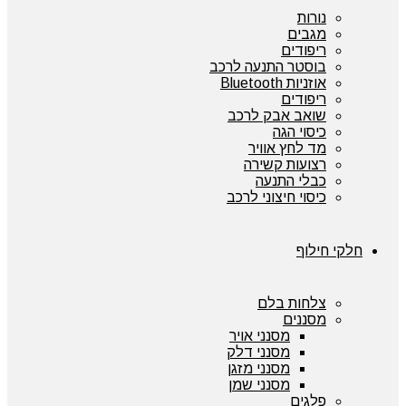
נורות
מגבים
ריפודים
בוסטר התנעה לרכב
אוזניות Bluetooth
ריפודים
שואב אבק לרכב
כיסוי הגה
מד לחץ אוויר
רצועות קשירה
כבלי התנעה
כיסוי חיצוני לרכב
חלקי חילוף
צלחות בלם
מסננים
מסנני אויר
מסנני דלק
מסנני מזגן
מסנני שמן
פלגים