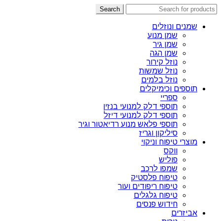
Search
שמנים ונוזלים
שמן מנוע
שמן גיר
שמן הגה
נוזל קירור
נוזל שמשות
נוזל בלמים
תוספים וכימיקלים
ספריי
תוספי דלק למנועי בנזין
תוספי דלק למנועי דיזל
תוספי פלאש מנוע רדיאטור וגיר
סיליקון וגריז
מוצרי טיפוח וניקוי
ווקס
פוליש
שמפו לרכב
טיפוח פלסטיק
טיפוח ריפודים ועור
טיפוח גלגלים
חידוש פנסים
אביזרים