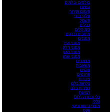
בולמים ובלמים
גומיות
חימום וקירור
חלקי בודי
חשמל
כבלים
כימיקלים
מיסבים וברגים
מסננים
מסנני אויר
מסנני דלק
מסנני מזגן
מסנני שמן
מצמדים
משאבות
פלגים
פרונטים
צינורות
צלחות בלם
רפידות בלם
רצועות
כלי עבודה -DIY
כללי
מוצרי טיפוח וניקוי
ווקס