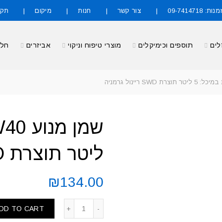
09-7414718
צור קשר
חנות
מיקום
תקנ
לים
תוספים וכימיקלים
מוצרי טיפוח וניקוי
אביזרים
חלק
ליטר תוצרת SWD ריינול גרמניה
₪
134.00
DD TO CART