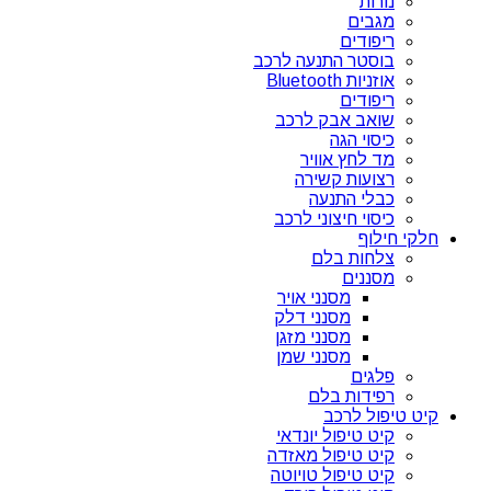
נורות
מגבים
ריפודים
בוסטר התנעה לרכב
אוזניות Bluetooth
ריפודים
שואב אבק לרכב
כיסוי הגה
מד לחץ אוויר
רצועות קשירה
כבלי התנעה
כיסוי חיצוני לרכב
חלקי חילוף
צלחות בלם
מסננים
מסנני אויר
מסנני דלק
מסנני מזגן
מסנני שמן
פלגים
רפידות בלם
קיט טיפול לרכב
קיט טיפול יונדאי
קיט טיפול מאזדה
קיט טיפול טויוטה