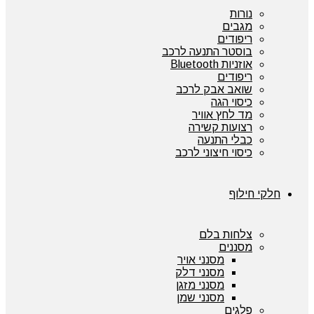
נורות
מגבים
ריפודים
בוסטר התנעה לרכב
אוזניות Bluetooth
ריפודים
שואב אבק לרכב
כיסוי הגה
מד לחץ אוויר
רצועות קשירה
כבלי התנעה
כיסוי חיצוני לרכב
חלקי חילוף
צלחות בלם
מסננים
מסנני אויר
מסנני דלק
מסנני מזגן
מסנני שמן
פלגים