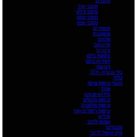
מסננים
מסנני אויר
מסנני דלק
מסנני מזגן
מסנני שמן
מצמדים
משאבות
פלגים
פרונטים
צינורות
צלחות בלם
רפידות בלם
רצועות
כלי עבודה -DIY
כללי
מוצרי טיפוח וניקוי
ווקס
חידוש פנסים
טיפוח גלגלים
טיפוח פלסטיק
טיפוח ריפודים ועור
פוליש
שמפו לרכב
מצברים
קיט טיפול לרכב