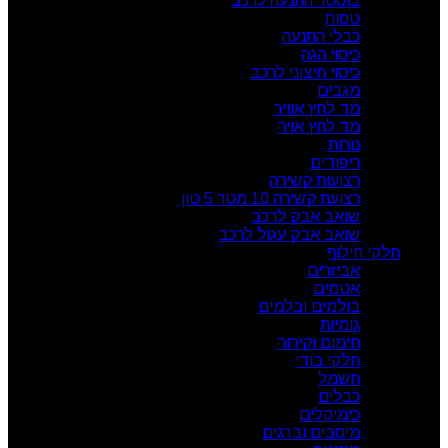
בוסטר התנעה לרכב
טסות
כבלי התנעה
כיסוי הגה
כיסוי חיצוני לרכב
מגבים
מד לחץ אוויר
מד לחץ אויר
נורות
ריפודים
רצועות קשירה
רצועת קשירה 10 מטר 5 טון
שואב אבק לרכב
שואב אבק עגול לרכב
חלקי חילוף
אביזרים
אטמים
בולמים ובלמים
גומיות
חימום וקירור
חלקי בודי
חשמל
כבלים
כימיקלים
מיסבים וברגים