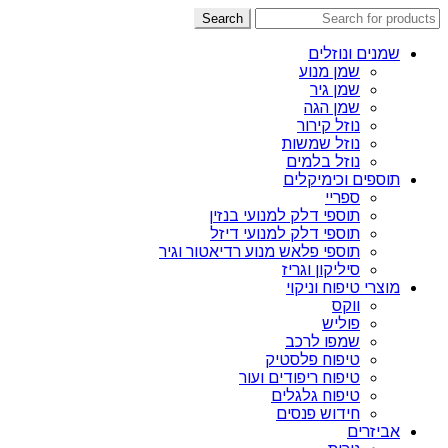
Search
שמנים ונוזלים
שמן מנוע
שמן גיר
שמן הגה
נוזל קירור
נוזל שמשות
נוזל בלמים
תוספים וכימיקלים
ספריי
תוספי דלק למנועי בנזין
תוספי דלק למנועי דיזל
תוספי פלאש מנוע רדיאטור וגיר
סיליקון וגריז
מוצרי טיפוח וניקוי
ווקס
פוליש
שמפו לרכב
טיפוח פלסטיק
טיפוח ריפודים ועור
טיפוח גלגלים
חידוש פנסים
אביזרים