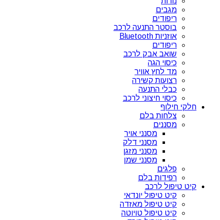
נורות
מגבים
ריפודים
בוסטר התנעה לרכב
אוזניות Bluetooth
ריפודים
שואב אבק לרכב
כיסוי הגה
מד לחץ אוויר
רצועות קשירה
כבלי התנעה
כיסוי חיצוני לרכב
חלקי חילוף
צלחות בלם
מסננים
מסנני אויר
מסנני דלק
מסנני מזגן
מסנני שמן
פלגים
רפידות בלם
קיט טיפול לרכב
קיט טיפול יונדאי
קיט טיפול מאזדה
קיט טיפול טויוטה