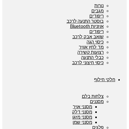
נורות
מגבים
ריפודים
בוסטר התנעה לרכב
אוזניות Bluetooth
ריפודים
שואב אבק לרכב
כיסוי הגה
מד לחץ אוויר
רצועות קשירה
כבלי התנעה
כיסוי חיצוני לרכב
חלקי חילוף
צלחות בלם
מסננים
מסנני אויר
מסנני דלק
מסנני מזגן
מסנני שמן
פלגים