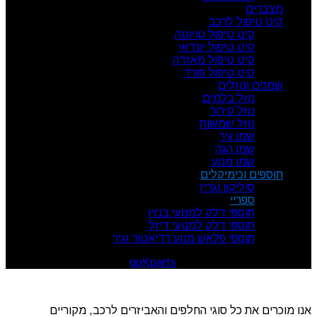
מצברים
קיט טיפול לרכב
קיט טיפול טויוטה
קיט טיפול יונדאי
קיט טיפול מאזדה
קיט טיפול פורד
שמנים ונוזלים
נוזל בלמים
נוזל קירור
נוזל שמשות
שמן גיר
שמן הגה
שמן מנוע
תוספים וכימיקלים
סיליקון וגריז
ספריי
תוספי דלק למנועי בנזין
תוספי דלק למנועי דיזל
תוספי פלאש מנוע רדיאטור וגיר
goKparts
. All rights reserved
© 2026
אנו מוכרים את כל סוגי החלפים והאביזרים לרכב, מקוריים