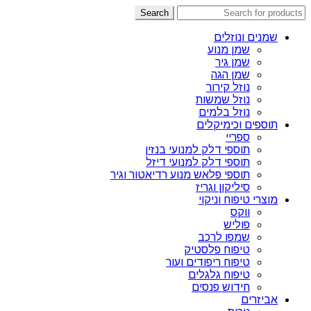
Search
שמנים ונוזלים
שמן מנוע
שמן גיר
שמן הגה
נוזל קירור
נוזל שמשות
נוזל בלמים
תוספים וכימיקלים
ספריי
תוספי דלק למנועי בנזין
תוספי דלק למנועי דיזל
תוספי פלאש מנוע רדיאטור וגיר
סיליקון וגריז
מוצרי טיפוח וניקוי
ווקס
פוליש
שמפו לרכב
טיפוח פלסטיק
טיפוח ריפודים ועור
טיפוח גלגלים
חידוש פנסים
אביזרים