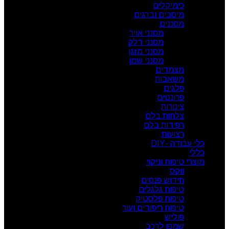
כימיקלים
מיסבים וברגים
מסננים
מסנני אויר
מסנני דלק
מסנני מזגן
מסנני שמן
מצמדים
משאבות
פלגים
פרונטים
צינורות
צלחות בלם
רפידות בלם
רצועות
כלי עבודה -DIY
כללי
מוצרי טיפוח וניקוי
ווקס
חידוש פנסים
טיפוח גלגלים
טיפוח פלסטיק
טיפוח ריפודים ועור
פוליש
שמפו לרכב