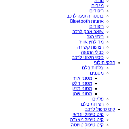
נורות
מגבים
ריפודים
בוסטר התנעה לרכב
אוזניות Bluetooth
ריפודים
שואב אבק לרכב
כיסוי הגה
מד לחץ אוויר
רצועות קשירה
כבלי התנעה
כיסוי חיצוני לרכב
חלקי חילוף
צלחות בלם
מסננים
מסנני אויר
מסנני דלק
מסנני מזגן
מסנני שמן
פלגים
רפידות בלם
קיט טיפול לרכב
קיט טיפול יונדאי
קיט טיפול מאזדה
קיט טיפול טויוטה