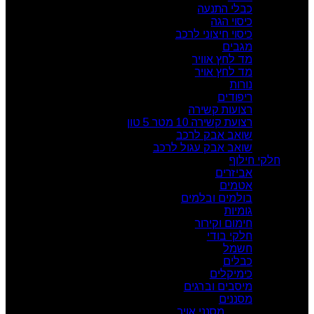
כבלי התנעה
כיסוי הגה
כיסוי חיצוני לרכב
מגבים
מד לחץ אוויר
מד לחץ אויר
נורות
ריפודים
רצועות קשירה
רצועת קשירה 10 מטר 5 טון
שואב אבק לרכב
שואב אבק עגול לרכב
חלקי חילוף
אביזרים
אטמים
בולמים ובלמים
גומיות
חימום וקירור
חלקי בודי
חשמל
כבלים
כימיקלים
מיסבים וברגים
מסננים
מסנני אויר