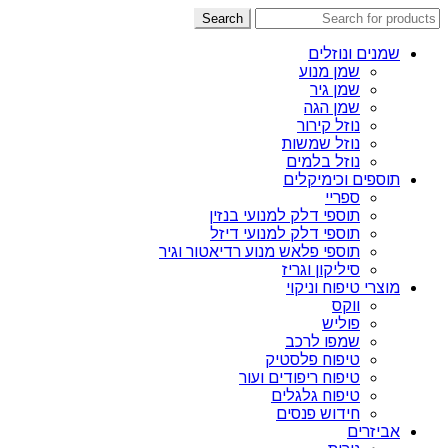
Search
שמנים ונוזלים
שמן מנוע
שמן גיר
שמן הגה
נוזל קירור
נוזל שמשות
נוזל בלמים
תוספים וכימיקלים
ספריי
תוספי דלק למנועי בנזין
תוספי דלק למנועי דיזל
תוספי פלאש מנוע רדיאטור וגיר
סיליקון וגריז
מוצרי טיפוח וניקוי
ווקס
פוליש
שמפו לרכב
טיפוח פלסטיק
טיפוח ריפודים ועור
טיפוח גלגלים
חידוש פנסים
אביזרים