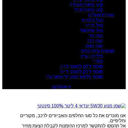
קיט טיפול מאזדה
קיט טיפול פורד
שמנים ונוזלים
נוזל בלמים
נוזל קירור
נוזל שמשות
שמן גיר
שמן הגה
שמן מנוע
תוספים וכימיקלים
סיליקון וגריז
ספריי
תוספי דלק למנועי בנזין
תוספי דלק למנועי דיזל
תוספי פלאש מנוע רדיאטור וגיר
goKparts
. All rights reserved
© 2026
אנו מוכרים את כל סוגי החלפים והאביזרים לרכב, מקוריים
וחליפיים.
אל תהססו להתקשר למרכז ההזמנות לקבלת הצעת מחיר