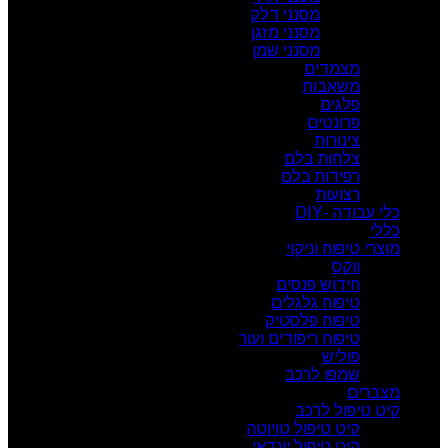
מסנני דלק
מסנני מזגן
מסנני שמן
מצמדים
משאבות
פלגים
פרונטים
צינורות
צלחות בלם
רפידות בלם
רצועות
כלי עבודה -DIY
כללי
מוצרי טיפוח וניקוי
ווקס
חידוש פנסים
טיפוח גלגלים
טיפוח פלסטיק
טיפוח ריפודים ועור
פוליש
שמפו לרכב
מצברים
קיט טיפול לרכב
קיט טיפול טויוטה
קיט טיפול יונדאי