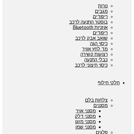
נורות
מגבים
ריפודים
בוסטר התנעה לרכב
אוזניות Bluetooth
ריפודים
שואב אבק לרכב
כיסוי הגה
מד לחץ אוויר
רצועות קשירה
כבלי התנעה
כיסוי חיצוני לרכב
חלקי חילוף
צלחות בלם
מסננים
מסנני אויר
מסנני דלק
מסנני מזגן
מסנני שמן
פלגים