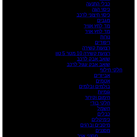
כבלי התנעה
כיסוי הגה
כיסוי חיצוני לרכב
מגבים
מד לחץ אוויר
מד לחץ אויר
נורות
ריפודים
רצועות קשירה
רצועת קשירה 10 מטר 5 טון
שואב אבק לרכב
שואב אבק עגול לרכב
חלקי חילוף
אביזרים
אטמים
בולמים ובלמים
גומיות
חימום וקירור
חלקי בודי
חשמל
כבלים
כימיקלים
מיסבים וברגים
מסננים
מסנני אויר