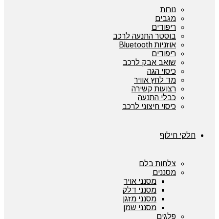
נורות
מגבים
ריפודים
בוסטר התנעה לרכב
אוזניות Bluetooth
ריפודים
שואב אבק לרכב
כיסוי הגה
מד לחץ אוויר
רצועות קשירה
כבלי התנעה
כיסוי חיצוני לרכב
חלקי חילוף
צלחות בלם
מסננים
מסנני אויר
מסנני דלק
מסנני מזגן
מסנני שמן
פלגים