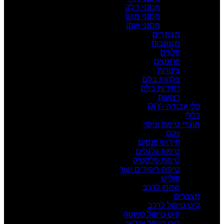
מסנני דלק
מסנני מזגן
מסנני שמן
מצמדים
משאבות
פלגים
פרונטים
צינורות
צלחות בלם
רפידות בלם
רצועות
כלי עבודה -DIY
כללי
מוצרי טיפוח וניקוי
ווקס
חידוש פנסים
טיפוח גלגלים
טיפוח פלסטיק
טיפוח ריפודים ועור
פוליש
שמפו לרכב
מצברים
קיט טיפול לרכב
קיט טיפול טויוטה
קיט טיפול יונדאי