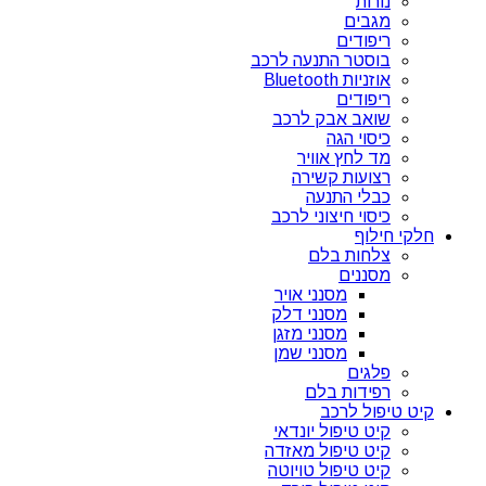
נורות
מגבים
ריפודים
בוסטר התנעה לרכב
אוזניות Bluetooth
ריפודים
שואב אבק לרכב
כיסוי הגה
מד לחץ אוויר
רצועות קשירה
כבלי התנעה
כיסוי חיצוני לרכב
חלקי חילוף
צלחות בלם
מסננים
מסנני אויר
מסנני דלק
מסנני מזגן
מסנני שמן
פלגים
רפידות בלם
קיט טיפול לרכב
קיט טיפול יונדאי
קיט טיפול מאזדה
קיט טיפול טויוטה