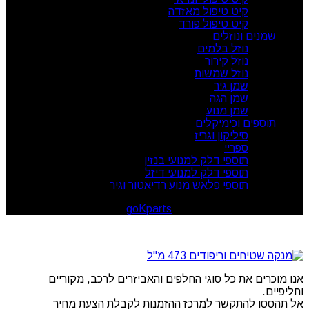
קיט טיפול מאזדה
קיט טיפול פורד
שמנים ונוזלים
נוזל בלמים
נוזל קירור
נוזל שמשות
שמן גיר
שמן הגה
שמן מנוע
תוספים וכימיקלים
סיליקון וגריז
ספריי
תוספי דלק למנועי בנזין
תוספי דלק למנועי דיזל
תוספי פלאש מנוע רדיאטור וגיר
goKparts
. All rights reserved
© 2026
אנו מוכרים את כל סוגי החלפים והאביזרים לרכב, מקוריים
וחליפיים.
אל תהססו להתקשר למרכז ההזמנות לקבלת הצעת מחיר