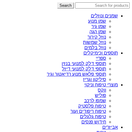
Search
שמנים ונוזלים
שמן מנוע
שמן גיר
שמן הגה
נוזל קירור
נוזל שמשות
נוזל בלמים
תוספים וכימיקלים
ספריי
תוספי דלק למנועי בנזין
תוספי דלק למנועי דיזל
תוספי פלאש מנוע רדיאטור וגיר
סיליקון וגריז
מוצרי טיפוח וניקוי
ווקס
פוליש
שמפו לרכב
טיפוח פלסטיק
טיפוח ריפודים ועור
טיפוח גלגלים
חידוש פנסים
אביזרים