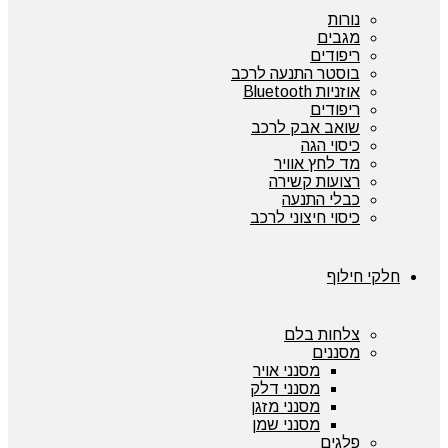
נורות
מגבים
ריפודים
בוסטר התנעה לרכב
אוזניות Bluetooth
ריפודים
שואב אבק לרכב
כיסוי הגה
מד לחץ אוויר
רצועות קשירה
כבלי התנעה
כיסוי חיצוני לרכב
חלקי חילוף
צלחות בלם
מסננים
מסנני אויר
מסנני דלק
מסנני מזגן
מסנני שמן
פלגים