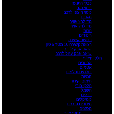
כבלי התנעה
כיסוי הגה
כיסוי חיצוני לרכב
מגבים
מד לחץ אוויר
מד לחץ אויר
נורות
ריפודים
רצועות קשירה
רצועת קשירה 10 מטר 5 טון
שואב אבק לרכב
שואב אבק עגול לרכב
חלקי חילוף
אביזרים
אטמים
בולמים ובלמים
גומיות
חימום וקירור
חלקי בודי
חשמל
כבלים
כימיקלים
מיסבים וברגים
מסננים
מסנני אויר