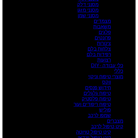
מסנני דלק
מסנני מזגן
מסנני שמן
מצמדים
משאבות
פלגים
פרונטים
צינורות
צלחות בלם
רפידות בלם
רצועות
כלי עבודה -DIY
כללי
מוצרי טיפוח וניקוי
ווקס
חידוש פנסים
טיפוח גלגלים
טיפוח פלסטיק
טיפוח ריפודים ועור
פוליש
שמפו לרכב
מצברים
קיט טיפול לרכב
קיט טיפול טויוטה
קיט טיפול יונדאי