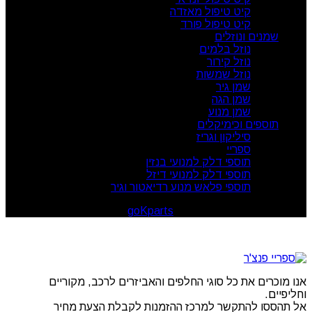
קיט טיפול מאזדה
קיט טיפול פורד
שמנים ונוזלים
נוזל בלמים
נוזל קירור
נוזל שמשות
שמן גיר
שמן הגה
שמן מנוע
תוספים וכימיקלים
סיליקון וגריז
ספריי
תוספי דלק למנועי בנזין
תוספי דלק למנועי דיזל
תוספי פלאש מנוע רדיאטור וגיר
goKparts
. All rights reserved
© 2026
אנו מוכרים את כל סוגי החלפים והאביזרים לרכב, מקוריים
וחליפיים.
אל תהססו להתקשר למרכז ההזמנות לקבלת הצעת מחיר