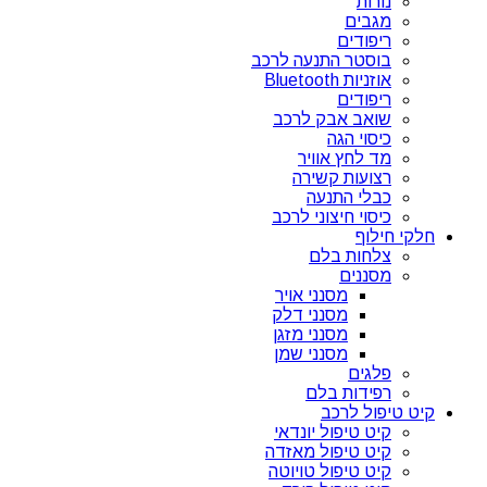
נורות
מגבים
ריפודים
בוסטר התנעה לרכב
אוזניות Bluetooth
ריפודים
שואב אבק לרכב
כיסוי הגה
מד לחץ אוויר
רצועות קשירה
כבלי התנעה
כיסוי חיצוני לרכב
חלקי חילוף
צלחות בלם
מסננים
מסנני אויר
מסנני דלק
מסנני מזגן
מסנני שמן
פלגים
רפידות בלם
קיט טיפול לרכב
קיט טיפול יונדאי
קיט טיפול מאזדה
קיט טיפול טויוטה