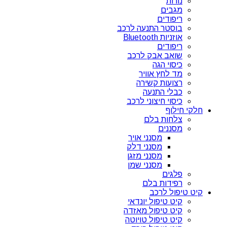
נורות
מגבים
ריפודים
בוסטר התנעה לרכב
אוזניות Bluetooth
ריפודים
שואב אבק לרכב
כיסוי הגה
מד לחץ אוויר
רצועות קשירה
כבלי התנעה
כיסוי חיצוני לרכב
חלקי חילוף
צלחות בלם
מסננים
מסנני אויר
מסנני דלק
מסנני מזגן
מסנני שמן
פלגים
רפידות בלם
קיט טיפול לרכב
קיט טיפול יונדאי
קיט טיפול מאזדה
קיט טיפול טויוטה