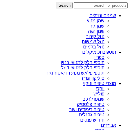
Search
שמנים ונוזלים
שמן מנוע
שמן גיר
שמן הגה
נוזל קירור
נוזל שמשות
נוזל בלמים
תוספים וכימיקלים
ספריי
תוספי דלק למנועי בנזין
תוספי דלק למנועי דיזל
תוספי פלאש מנוע רדיאטור וגיר
סיליקון וגריז
מוצרי טיפוח וניקוי
ווקס
פוליש
שמפו לרכב
טיפוח פלסטיק
טיפוח ריפודים ועור
טיפוח גלגלים
חידוש פנסים
אביזרים