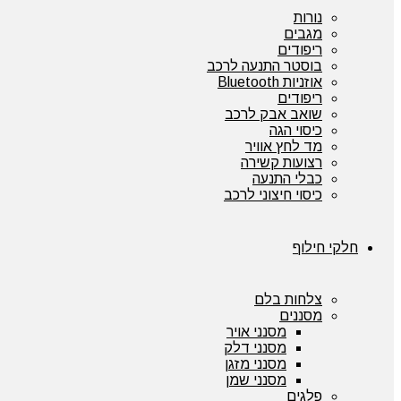
נורות
מגבים
ריפודים
בוסטר התנעה לרכב
אוזניות Bluetooth
ריפודים
שואב אבק לרכב
כיסוי הגה
מד לחץ אוויר
רצועות קשירה
כבלי התנעה
כיסוי חיצוני לרכב
חלקי חילוף
צלחות בלם
מסננים
מסנני אויר
מסנני דלק
מסנני מזגן
מסנני שמן
פלגים