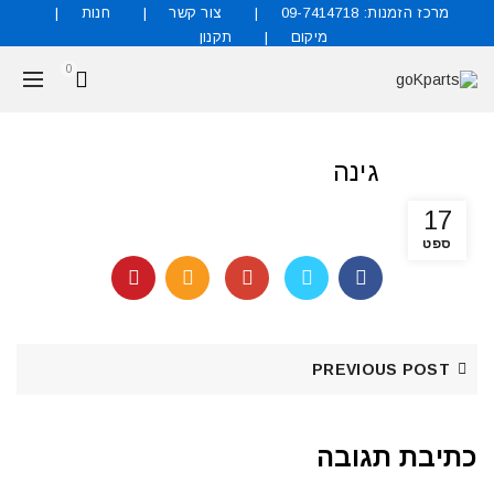
מרכז הזמנות: 09-7414718
צור קשר
חנות
מיקום
תקנון
0
אנו מוכרים את כל סוגי החלפים והאביזרים לרכב, מקוריים
גינה
וחליפיים.
אל תהססו להתקשר למרכז ההזמנות לקבלת הצעת מחיר
17
ספט
09-7414718
ניתן גם לשלוח הודעות לוואצאפ הרשמי שלנו
054-4397931
PREVIOUS POST
כתיבת תגובה