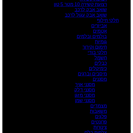
רצועת קשירה 10 מטר 5 טון
שואב אבק לרכב
שואב אבק עגול לרכב
חלקי חילוף
אביזרים
אטמים
בולמים ובלמים
גומיות
חימום וקירור
חלקי בודי
חשמל
כבלים
כימיקלים
מיסבים וברגים
מסננים
מסנני אויר
מסנני דלק
מסנני מזגן
מסנני שמן
מצמדים
משאבות
פלגים
פרונטים
צינורות
צלחות בלם