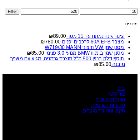
Filter
מוצרים
צינור גינה נמתח עד 15 מטר
89.00
₪
מצבר 60A EFB לרכבים יפנים
780.00
₪
מסנן שמן VW חיצוני W719/30 MANN
מסנן שמן ב.מ.וו BMW מנועי 3.0 פנימי
85.00
₪
תוסף דלק בנזין 500 מ"ל תוצרת גרמניה, מגיע עם משפך
מובנה
85.00
₪
ניווט מהיר
בית
צור קשר
הצהרת נגישות
מדיניות הפרטיות
תקנון והחזרת מוצרים
שעות פעילות
ראשון: 08:00 - 17:00