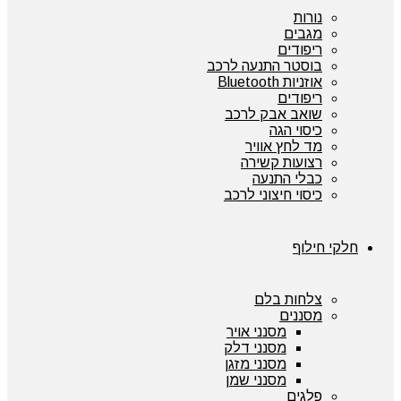
נורות
מגבים
ריפודים
בוסטר התנעה לרכב
אוזניות Bluetooth
ריפודים
שואב אבק לרכב
כיסוי הגה
מד לחץ אוויר
רצועות קשירה
כבלי התנעה
כיסוי חיצוני לרכב
חלקי חילוף
צלחות בלם
מסננים
מסנני אויר
מסנני דלק
מסנני מזגן
מסנני שמן
פלגים