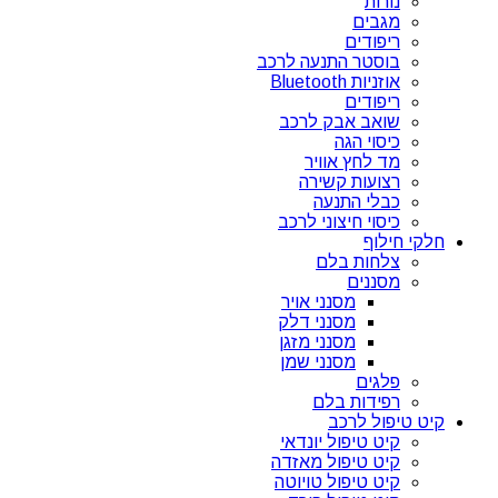
נורות
מגבים
ריפודים
בוסטר התנעה לרכב
אוזניות Bluetooth
ריפודים
שואב אבק לרכב
כיסוי הגה
מד לחץ אוויר
רצועות קשירה
כבלי התנעה
כיסוי חיצוני לרכב
חלקי חילוף
צלחות בלם
מסננים
מסנני אויר
מסנני דלק
מסנני מזגן
מסנני שמן
פלגים
רפידות בלם
קיט טיפול לרכב
קיט טיפול יונדאי
קיט טיפול מאזדה
קיט טיפול טויוטה