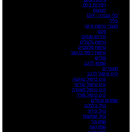
רפידות בלם
רצועות
כלי עבודה -DIY
כללי
מוצרי טיפוח וניקוי
ווקס
חידוש פנסים
טיפוח גלגלים
טיפוח פלסטיק
טיפוח ריפודים ועור
פוליש
שמפו לרכב
מצברים
קיט טיפול לרכב
קיט טיפול טויוטה
קיט טיפול יונדאי
קיט טיפול מאזדה
קיט טיפול פורד
שמנים ונוזלים
נוזל בלמים
נוזל קירור
נוזל שמשות
שמן גיר
שמן הגה