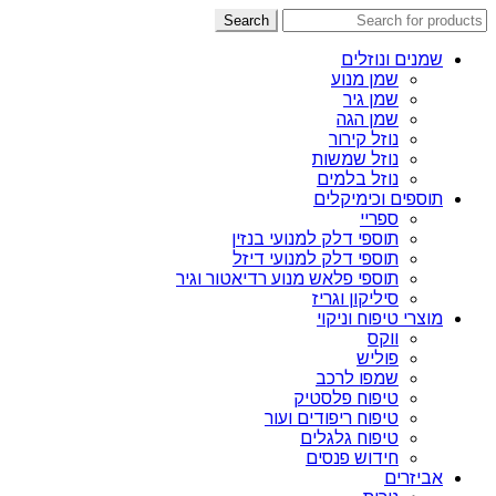
Search
שמנים ונוזלים
שמן מנוע
שמן גיר
שמן הגה
נוזל קירור
נוזל שמשות
נוזל בלמים
תוספים וכימיקלים
ספריי
תוספי דלק למנועי בנזין
תוספי דלק למנועי דיזל
תוספי פלאש מנוע רדיאטור וגיר
סיליקון וגריז
מוצרי טיפוח וניקוי
ווקס
פוליש
שמפו לרכב
טיפוח פלסטיק
טיפוח ריפודים ועור
טיפוח גלגלים
חידוש פנסים
אביזרים