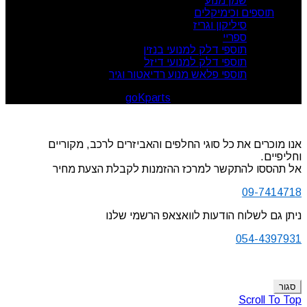
שמן מנוע
תוספים וכימיקלים
סיליקון וגריז
ספריי
תוספי דלק למנועי בנזין
תוספי דלק למנועי דיזל
תוספי פלאש מנוע רדיאטור וגיר
goKparts
. All rights reserved
© 2026
אנו מוכרים את כל סוגי החלפים והאביזרים לרכב, מקוריים
וחליפיים.
אל תהססו להתקשר למרכז ההזמנות לקבלת הצעת מחיר
09-7414718
ניתן גם לשלוח הודעות לוואצאפ הרשמי שלנו
054-4397931
סגור
Scroll To Top