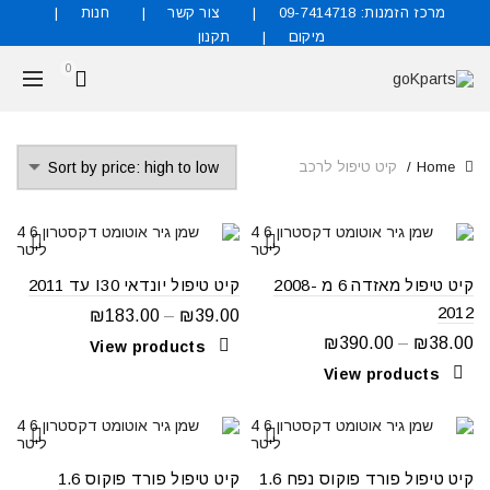
מרכז הזמנות: 09-7414718
צור קשר
חנות
מיקום
תקנון
0
אנו מוכרים את כל סוגי החלפים והאביזרים לרכב, מקוריים
וחליפיים.
אל תהססו להתקשר למרכז ההזמנות לקבלת הצעת מחיר
Home
קיט טיפול לרכב
09-7414718
ניתן גם לשלוח הודעות לוואצאפ הרשמי שלנו
קיט טיפול מאזדה 6 מ 2008-
קיט טיפול יונדאי I30 עד 2011
054-4397931
2012
₪
183.00
–
₪
39.00
₪
390.00
–
₪
38.00
View products
View products
קיט טיפול פורד פוקוס נפח 1.6
קיט טיפול פורד פוקוס 1.6