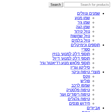
Search
שמנים ונוזלים
שמן מנוע
שמן גיר
שמן הגה
נוזל קירור
נוזל שמשות
נוזל בלמים
תוספים וכימיקלים
ספריי
תוספי דלק למנועי בנזין
תוספי דלק למנועי דיזל
תוספי פלאש מנוע רדיאטור וגיר
סיליקון וגריז
מוצרי טיפוח וניקוי
ווקס
פוליש
שמפו לרכב
טיפוח פלסטיק
טיפוח ריפודים ועור
טיפוח גלגלים
חידוש פנסים
אביזרים