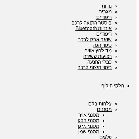
נורות
מגבים
ריפודים
בוסטר התנעה לרכב
אוזניות Bluetooth
ריפודים
שואב אבק לרכב
כיסוי הגה
מד לחץ אוויר
רצועות קשירה
כבלי התנעה
כיסוי חיצוני לרכב
חלקי חילוף
צלחות בלם
מסננים
מסנני אויר
מסנני דלק
מסנני מזגן
מסנני שמן
פלגים