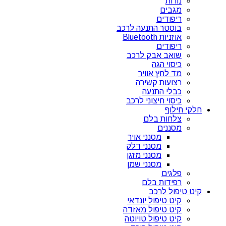
נורות
מגבים
ריפודים
בוסטר התנעה לרכב
אוזניות Bluetooth
ריפודים
שואב אבק לרכב
כיסוי הגה
מד לחץ אוויר
רצועות קשירה
כבלי התנעה
כיסוי חיצוני לרכב
חלקי חילוף
צלחות בלם
מסננים
מסנני אויר
מסנני דלק
מסנני מזגן
מסנני שמן
פלגים
רפידות בלם
קיט טיפול לרכב
קיט טיפול יונדאי
קיט טיפול מאזדה
קיט טיפול טויוטה