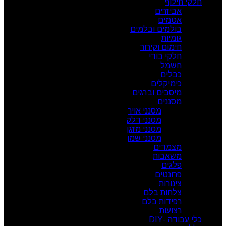
חלקי חילוף
אביזרים
אטמים
בולמים ובלמים
גומיות
חימום וקירור
חלקי בודי
חשמל
כבלים
כימיקלים
מיסבים וברגים
מסננים
מסנני אויר
מסנני דלק
מסנני מזגן
מסנני שמן
מצמדים
משאבות
פלגים
פרונטים
צינורות
צלחות בלם
רפידות בלם
רצועות
כלי עבודה -DIY