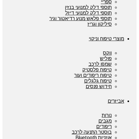
ספריי
תוספי דלק למנועי בנזין
תוספי דלק למנועי דיזל
תוספי פלאש מנוע רדיאטור וגיר
סיליקון וגריז
מוצרי טיפוח וניקוי
ווקס
פוליש
שמפו לרכב
טיפוח פלסטיק
טיפוח ריפודים ועור
טיפוח גלגלים
חידוש פנסים
אביזרים
נורות
מגבים
ריפודים
בוסטר התנעה לרכב
אוזניות Bluetooth