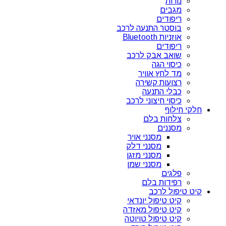
נורות
מגבים
ריפודים
בוסטר התנעה לרכב
אוזניות Bluetooth
ריפודים
שואב אבק לרכב
כיסוי הגה
מד לחץ אוויר
רצועות קשירה
כבלי התנעה
כיסוי חיצוני לרכב
חלקי חילוף
צלחות בלם
מסננים
מסנני אויר
מסנני דלק
מסנני מזגן
מסנני שמן
פלגים
רפידות בלם
קיט טיפול לרכב
קיט טיפול יונדאי
קיט טיפול מאזדה
קיט טיפול טויוטה