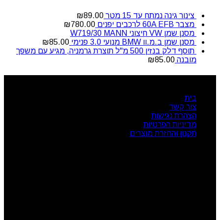
צינור גינה נמתח עד 15 מטר
89.00
₪
מצבר 60A EFB לרכבים יפנים
780.00
₪
מסנן שמן VW חיצוני W719/30 MANN
מסנן שמן ב.מ.וו BMW מנועי 3.0 פנימי
85.00
₪
תוסף דלק בנזין 500 מ"ל תוצרת גרמניה, מגיע עם משפך
מובנה
85.00
₪
ניווט מהיר
בית
צור קשר
הצהרת נגישות
מדיניות הפרטיות
תקנון והחזרת מוצרים
שעות פעילות
ראשון: 08:00 - 17:00
שני: 08:00 - 17:00
שלישי: 08:00 - 17:00
רביעי: 08:00 - 17:00
חמישי: 08:00 - 17:00
שישי: 08:00 - 13:00