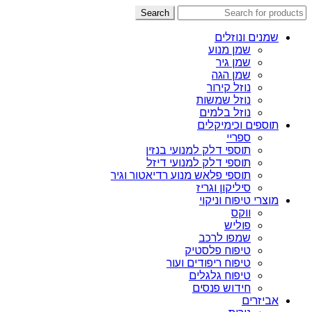
Search
שמנים ונוזלים
שמן מנוע
שמן גיר
שמן הגה
נוזל קירור
נוזל שמשות
נוזל בלמים
תוספים וכימיקלים
ספריי
תוספי דלק למנועי בנזין
תוספי דלק למנועי דיזל
תוספי פלאש מנוע רדיאטור וגיר
סיליקון וגריז
מוצרי טיפוח וניקוי
ווקס
פוליש
שמפו לרכב
טיפוח פלסטיק
טיפוח ריפודים ועור
טיפוח גלגלים
חידוש פנסים
אביזרים