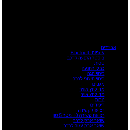
צור קשר
מרכז הזמנות: 09-7414718
קטגוריות מוצרים
אביזרים
אוזניות Bluetooth
בוסטר התנעה לרכב
טסות
כבלי התנעה
כיסוי הגה
כיסוי חיצוני לרכב
מגבים
מד לחץ אוויר
מד לחץ אויר
נורות
ריפודים
רצועות קשירה
רצועת קשירה 10 מטר 5 טון
שואב אבק לרכב
שואב אבק עגול לרכב