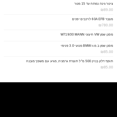
צינור גינה נמתח עד 15 מטר
₪
89.00
מצבר 60A EFB לרכבים יפנים
₪
780.00
מסנן שמן VW חיצוני W719/30 MANN
מסנן שמן ב.מ.וו BMW מנועי 3.0 פנימי
₪
85.00
תוסף דלק בנזין 500 מ"ל תוצרת גרמניה, מגיע עם משפך מובנה
₪
85.00
ניווט מהיר
בית