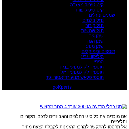
קיט טיפול מאזדה
קיט טיפול פורד
שמנים ונוזלים
נוזל בלמים
נוזל קירור
נוזל שמשות
שמן גיר
שמן הגה
שמן מנוע
תוספים וכימיקלים
סיליקון וגריז
ספריי
תוספי דלק למנועי בנזין
תוספי דלק למנועי דיזל
תוספי פלאש מנוע רדיאטור וגיר
goKparts
. All rights reserved
© 2026
אנו מוכרים את כל סוגי החלפים והאביזרים לרכב, מקוריים
וחליפיים.
אל תהססו להתקשר למרכז ההזמנות לקבלת הצעת מחיר