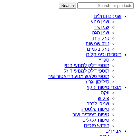
Search
שמנים ונוזלים
שמן מנוע
שמן גיר
שמן הגה
נוזל קירור
נוזל שמשות
נוזל בלמים
תוספים וכימיקלים
ספריי
תוספי דלק למנועי בנזין
תוספי דלק למנועי דיזל
תוספי פלאש מנוע רדיאטור וגיר
סיליקון וגריז
מוצרי טיפוח וניקוי
ווקס
פוליש
שמפו לרכב
טיפוח פלסטיק
טיפוח ריפודים ועור
טיפוח גלגלים
חידוש פנסים
אביזרים