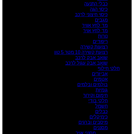
כבלי התנעה
כיסוי הגה
כיסוי חיצוני לרכב
מגבים
מד לחץ אוויר
מד לחץ אויר
נורות
ריפודים
רצועות קשירה
רצועת קשירה 10 מטר 5 טון
שואב אבק לרכב
שואב אבק עגול לרכב
חלקי חילוף
אביזרים
אטמים
בולמים ובלמים
גומיות
חימום וקירור
חלקי בודי
חשמל
כבלים
כימיקלים
מיסבים וברגים
מסננים
מסנני אויר