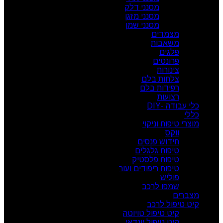
מסנני דלק
מסנני מזגן
מסנני שמן
מצמדים
משאבות
פלגים
פרונטים
צינורות
צלחות בלם
רפידות בלם
רצועות
כלי עבודה -DIY
כללי
מוצרי טיפוח וניקוי
ווקס
חידוש פנסים
טיפוח גלגלים
טיפוח פלסטיק
טיפוח ריפודים ועור
פוליש
שמפו לרכב
מצברים
קיט טיפול לרכב
קיט טיפול טויוטה
קיט טיפול יונדאי