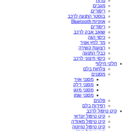
נורות
מגבים
ריפודים
בוסטר התנעה לרכב
אוזניות Bluetooth
ריפודים
שואב אבק לרכב
כיסוי הגה
מד לחץ אוויר
רצועות קשירה
כבלי התנעה
כיסוי חיצוני לרכב
חלקי חילוף
צלחות בלם
מסננים
מסנני אויר
מסנני דלק
מסנני מזגן
מסנני שמן
פלגים
רפידות בלם
קיט טיפול לרכב
קיט טיפול יונדאי
קיט טיפול מאזדה
קיט טיפול טויוטה