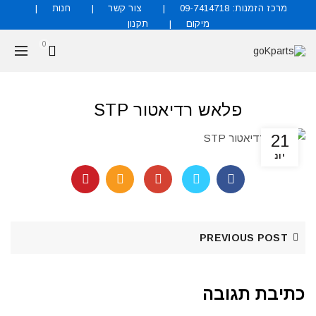
מרכז הזמנות: 09-7414718
צור קשר
חנות
מיקום
תקנון
0
פלאש רדיאטור STP
21
יונ
PREVIOUS POST
כתיבת תגובה