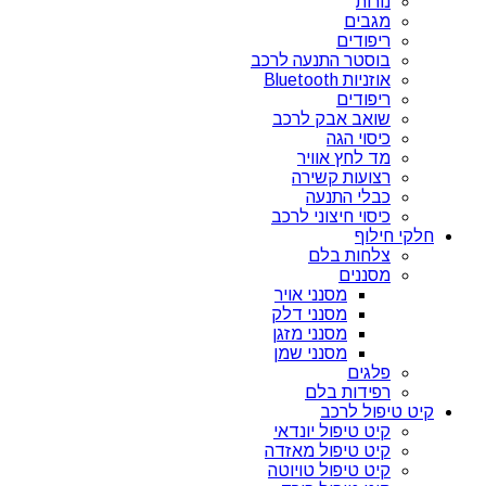
נורות
מגבים
ריפודים
בוסטר התנעה לרכב
אוזניות Bluetooth
ריפודים
שואב אבק לרכב
כיסוי הגה
מד לחץ אוויר
רצועות קשירה
כבלי התנעה
כיסוי חיצוני לרכב
חלקי חילוף
צלחות בלם
מסננים
מסנני אויר
מסנני דלק
מסנני מזגן
מסנני שמן
פלגים
רפידות בלם
קיט טיפול לרכב
קיט טיפול יונדאי
קיט טיפול מאזדה
קיט טיפול טויוטה