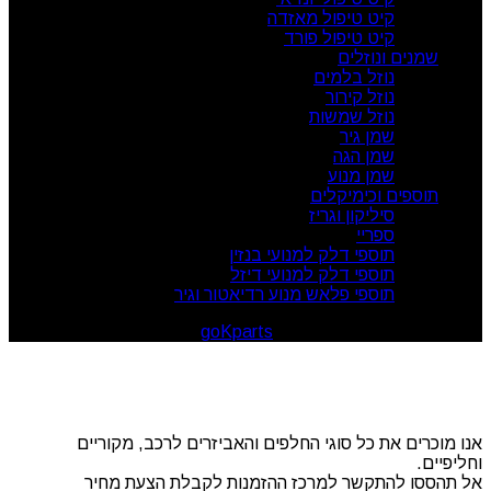
קיט טיפול מאזדה
קיט טיפול פורד
שמנים ונוזלים
נוזל בלמים
נוזל קירור
נוזל שמשות
שמן גיר
שמן הגה
שמן מנוע
תוספים וכימיקלים
סיליקון וגריז
ספריי
תוספי דלק למנועי בנזין
תוספי דלק למנועי דיזל
תוספי פלאש מנוע רדיאטור וגיר
goKparts
. All rights reserved
© 2026
אנו מוכרים את כל סוגי החלפים והאביזרים לרכב, מקוריים
וחליפיים.
אל תהססו להתקשר למרכז ההזמנות לקבלת הצעת מחיר