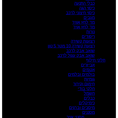
כבלי התנעה
כיסוי הגה
כיסוי חיצוני לרכב
מגבים
מד לחץ אוויר
מד לחץ אויר
נורות
ריפודים
רצועות קשירה
רצועת קשירה 10 מטר 5 טון
שואב אבק לרכב
שואב אבק עגול לרכב
חלקי חילוף
אביזרים
אטמים
בולמים ובלמים
גומיות
חימום וקירור
חלקי בודי
חשמל
כבלים
כימיקלים
מיסבים וברגים
מסננים
מסנני אויר