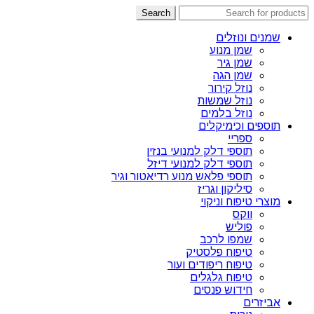
Search
שמנים ונוזלים
שמן מנוע
שמן גיר
שמן הגה
נוזל קירור
נוזל שמשות
נוזל בלמים
תוספים וכימיקלים
ספריי
תוספי דלק למנועי בנזין
תוספי דלק למנועי דיזל
תוספי פלאש מנוע רדיאטור וגיר
סיליקון וגריז
מוצרי טיפוח וניקוי
ווקס
פוליש
שמפו לרכב
טיפוח פלסטיק
טיפוח ריפודים ועור
טיפוח גלגלים
חידוש פנסים
אביזרים