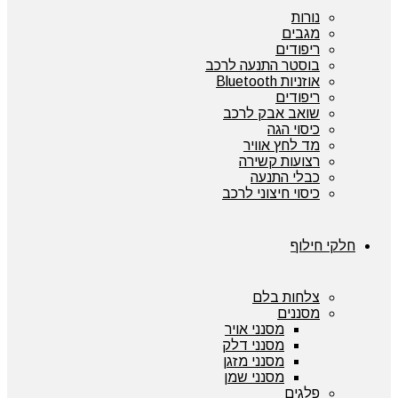
נורות
מגבים
ריפודים
בוסטר התנעה לרכב
אוזניות Bluetooth
ריפודים
שואב אבק לרכב
כיסוי הגה
מד לחץ אוויר
רצועות קשירה
כבלי התנעה
כיסוי חיצוני לרכב
חלקי חילוף
צלחות בלם
מסננים
מסנני אויר
מסנני דלק
מסנני מזגן
מסנני שמן
פלגים