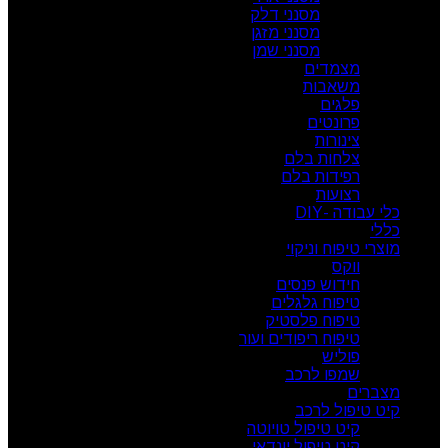
מסנני דלק
מסנני מזגן
מסנני שמן
מצמדים
משאבות
פלגים
פרונטים
צינורות
צלחות בלם
רפידות בלם
רצועות
כלי עבודה -DIY
כללי
מוצרי טיפוח וניקוי
ווקס
חידוש פנסים
טיפוח גלגלים
טיפוח פלסטיק
טיפוח ריפודים ועור
פוליש
שמפו לרכב
מצברים
קיט טיפול לרכב
קיט טיפול טויוטה
קיט טיפול יונדאי